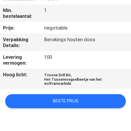
CONTACTEER
Min.
1
ONS
bestelaantal:
Prijs:
negotiable
VERZOEK
Verpakking
Berokings houten doos
OM
Details:
EEN
Levering
100
CITAAT
vermogen:
Hoog licht:
,
Tricone Drill Bit
NIEUWS
Het Tussenvoegselbeetje van het
wolframcarbide
BESTE PRIJS