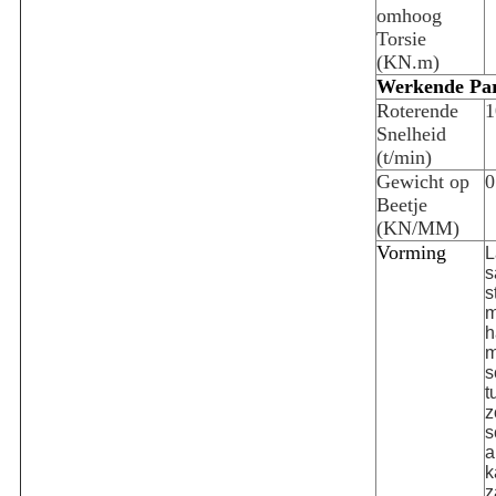
omhoog
Torsie
(KN.m)
Werkende Pa
Roterende
1
Snelheid
(t/min)
Gewicht op
0
Beetje
(KN/MM)
Vorming
L
s
s
m
h
m
s
t
z
s
a
k
z