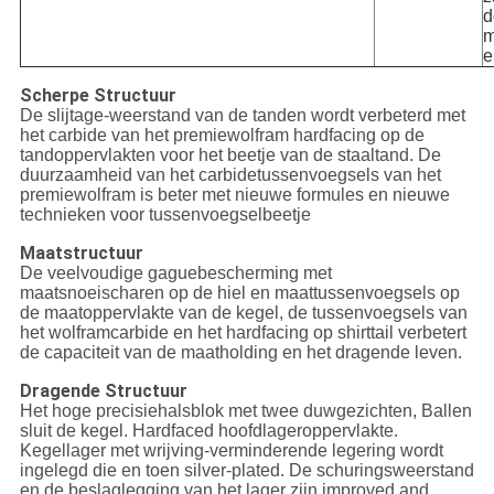
d
m
e
Scherpe Structuur
De slijtage-weerstand van de tanden wordt verbeterd met
het carbide van het premiewolfram hardfacing op de
tandoppervlakten voor het beetje van de staaltand. De
duurzaamheid van het carbidetussenvoegsels van het
premiewolfram is beter met nieuwe formules en nieuwe
technieken voor tussenvoegselbeetje
Maatstructuur
De veelvoudige gaguebescherming met
maatsnoeischaren op de hiel en maattussenvoegsels op
de maatoppervlakte van de kegel, de tussenvoegsels van
het wolframcarbide en het hardfacing op shirttail verbetert
de capaciteit van de maatholding en het dragende leven.
Dragende Structuur
Het hoge precisiehalsblok met twee duwgezichten, Ballen
sluit de kegel. Hardfaced hoofdlageroppervlakte.
Kegellager met wrijving-verminderende legering wordt
ingelegd die en toen silver-plated. De schuringsweerstand
en de beslaglegging van het lager zijn improved.and