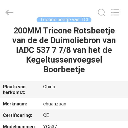
beetje
van
TCI
Leverancier.
Copyright
Tricone beetje van TCI
©
2018
-
200MM Tricone Rotsbeetje
HUIS
2025
tcitriconebit.com.
van de de Duimoliebron van
All
Rights
Reserved.
PRODUCTEN
IADC 537 7 7/8 van het de
Kegeltussenvoegsel
ONGEVEER
Boorbeetje
ONS
Plaats van
China
herkomst:
FABRIEKSREIS
Merknaam:
chuanzuan
KWALITEITSCONTROLE
Certificering:
CE
Modelnummer:
YC537