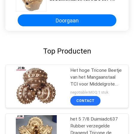
7/8 van het de
Kegeltussenvoegsel Boorbeetje
Doorgaan
Top Producten
Het hoge Tricone Beetje
van het Mangaanstaal
TCI voor Middelgrote
Harde Vorming 17 1/2
negotiable MOQ:1 stuk
Duim
CONTACT
het 5 7/8 Duimiadc637
Rubber verzegelde
Dragend Tricone de