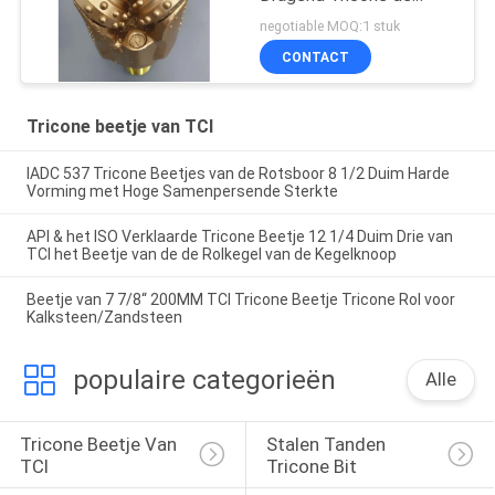
Rotsbeetje die van TCI
negotiable MOQ:1 stuk
voor Harde vorming goed
CONTACT
boren
Tricone beetje van TCI
IADC 537 Tricone Beetjes van de Rotsboor 8 1/2 Duim Harde
Vorming met Hoge Samenpersende Sterkte
API & het ISO Verklaarde Tricone Beetje 12 1/4 Duim Drie van
TCI het Beetje van de de Rolkegel van de Kegelknoop
Beetje van 7 7/8“ 200MM TCI Tricone Beetje Tricone Rol voor
Kalksteen/Zandsteen
populaire categorieën
Alle
Tricone Beetje Van 
Stalen Tanden 
TCI
Tricone Bit