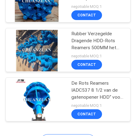
van Rotsreamers voor
negotiable MOQ:1
Water/olie goed
CONTACT
51
Rubber Verzegelde
Enig Kegelbeetje
Dragende HDD-Rots
Reamers 500MM het
Beetjegepaste kleur van
negotiable MOQ:1
de Assemblagerol
CONTACT
De Rots Reamers
7
IADC537 8 1/2 van de
Het Beetje van de
gatenopener HDD“ voor
Horizontale
negotiable MOQ:1
gatenopener
Boringsmachine
CONTACT