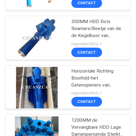
Boring van Trenchless
CONTACTEER
CONTACT
ONS
300MM HDD Rots
23
Reamers/Beetje van de
VERZOEK
de Kegelboor van
het beetje van de
OM
IADC517 het Horizontale
negotiable MOQ:1
rolkegel
Richting Boor
EEN
CONTACT
CITAAT
Horizontale Richting
Boorhdd-het
NIEUWS
Gatenopeners van
7
Boorbeetjes/HDD met
negotiable MOQ:1
Verzegeld Lager
CONTACT
hdd rotsreamers
1200MM de
Vervangbare HDD Lage
Samenpersende Sterkte