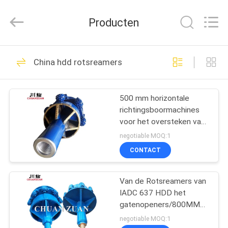
beetje
van
TCI
Producten
Leverancier.
Copyright
©
2018
-
HUIS
136
2025
tcitriconebit.com.
China hdd rotsreamers
All
Tricone beetje van
Rights
Reserved.
PRODUCTEN
TCI
500 mm horizontale
richtingsboormachines
ONGEVEER
voor het oversteken van
ONS
harde rotsen
negotiable MOQ:1
CONTACT
67
FABRIEKSREIS
Stalen tanden
Van de Rotsreamers van
IADC 637 HDD het
KWALITEITSCONTROLE
tricone Bit
gatenopeners/800MM
HDD voor de Horizontale
negotiable MOQ:1