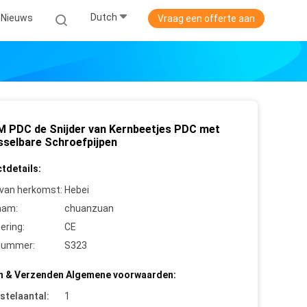
Dutch
Nieuws
Vraag een offerte aan
 PDC de Snijder van Kernbeetjes PDC met
sselbare Schroefpijpen
tdetails:
 van herkomst:
Hebei
aam:
chuanzuan
cering:
CE
nummer:
S323
n & Verzenden Algemene voorwaarden:
stelaantal:
1