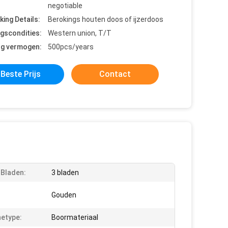
negotiable
king Details:
Berokings houten doos of ijzerdoos
ngscondities:
Western union, T/T
ng vermogen:
500pcs/years
Beste Prijs
Contact
 Bladen:
3 bladen
Gouden
etype:
Boormateriaal