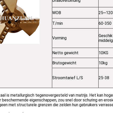
Draadverbinding
WOB
25~120
T/min
60-350
Geschik
Vorming
middelg
Netto gewicht
10KG
Brutogewicht
10kg
Stroomtarief L/S
25-38
aal is metallurgisch tegenovergesteld van matrijs. Het kan hoge 
 beschermende eigenschappen, zou snel door schuring en erosie 
en met structurele grenzen die zelden hun gebruikers verrasse