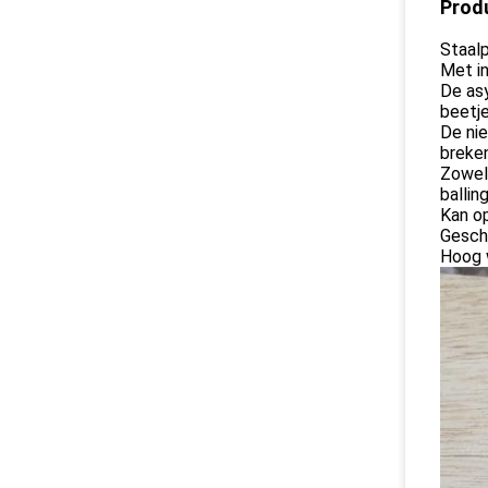
Prod
Staalp
Met in
De asy
beetj
De nie
breke
Zowel
ballin
Kan o
Gesch
Hoog 