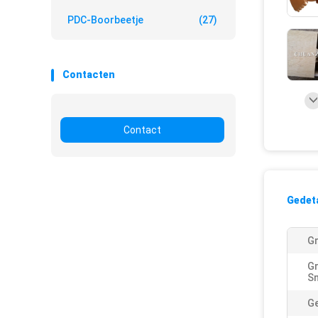
PDC-Boorbeetje
(27)
Contacten
Contact
Gedeta
Gr
Gr
Sn
Ge