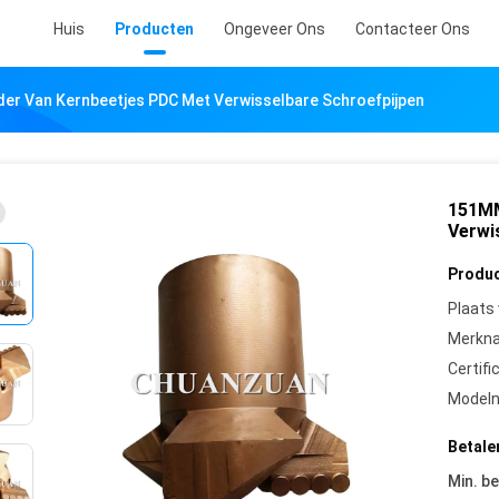
Huis
Producten
Ongeveer Ons
Contacteer Ons
er Van Kernbeetjes PDC Met Verwisselbare Schroefpijpen
151MM
Verwi
Produc
Plaats
Merkn
Certifi
Model
Betale
Min. be