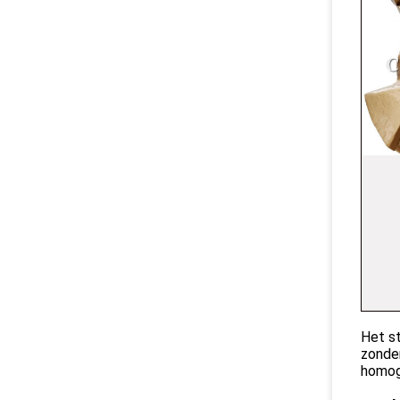
Het st
zonder
homoge