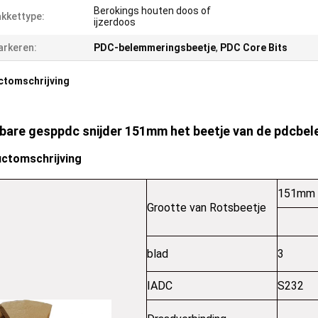
Berokings houten doos of
kkettype:
ijzerdoos
rkeren:
PDC-belemmeringsbeetje
,
PDC Core Bits
ctomschrijving
bare gesppdc snijder 151mm het beetje van de pdcbel
ctomschrijving
151mm
Grootte van Rotsbeetje
blad
3
IADC
S232