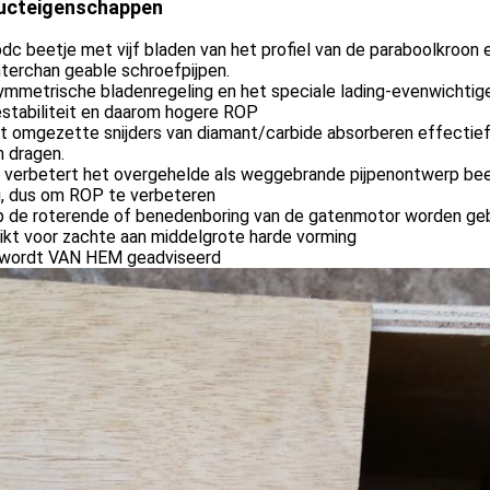
ucteigenschappen
dc beetje met vijf bladen van het profiel van de paraboolkroon
terchan geable schroefpijpen.
mmetrische bladenregeling en het speciale lading-evenwichtige
estabiliteit en daarom hogere ROP
t omgezette snijders van diamant/carbide absorberen effectief 
n dragen.
 verbetert het overgehelde als weggebrande pijpenontwerp bee
g, dus om ROP te verbeteren
p de roterende of benedenboring van de gatenmotor worden geb
ikt voor zachte aan middelgrote harde vorming
wordt VAN HEM geadviseerd