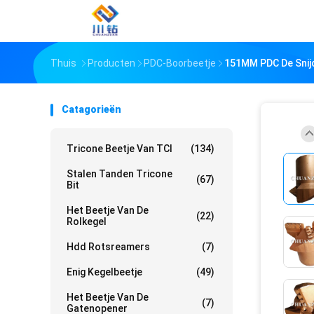
Thuis
Producten
PDC-Boorbeetje
151MM PDC De Snijd
Catagorieën
Tricone Beetje Van TCI
(134)
Stalen Tanden Tricone
(67)
Bit
Het Beetje Van De
(22)
Rolkegel
Hdd Rotsreamers
(7)
Enig Kegelbeetje
(49)
Het Beetje Van De
(7)
Gatenopener