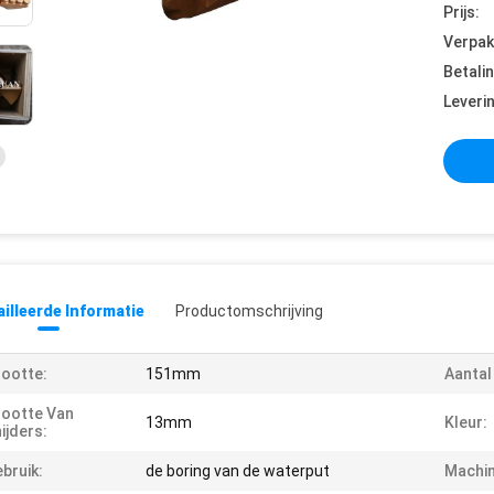
Prijs:
Verpak
Betali
Leveri
illeerde Informatie
Productomschrijving
ootte:
151mm
Aantal
ootte Van
13mm
Kleur:
ijders:
bruik:
de boring van de waterput
Machin