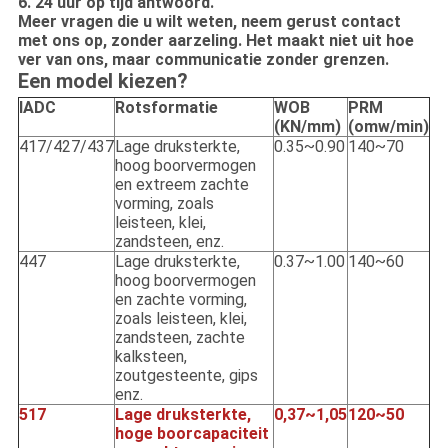
6. 24 uur op tijd antwoord.
Meer vragen die u wilt weten, neem gerust contact
met ons op, zonder aarzeling. Het maakt niet uit hoe
ver van ons, maar communicatie zonder grenzen.
Een model kiezen?
IADC
Rotsformatie
WOB
PRM
(KN/mm)
(omw/min)
417/427/437
Lage druksterkte,
0.35~0.90
140~70
hoog boorvermogen
en extreem zachte
vorming, zoals
leisteen, klei,
zandsteen, enz.
447
Lage druksterkte,
0.37~1.00
140~60
hoog boorvermogen
en zachte vorming,
zoals leisteen, klei,
zandsteen, zachte
kalksteen,
zoutgesteente, gips
enz.
517
Lage druksterkte,
0,37~1,05
120~50
hoge boorcapaciteit