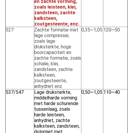
en zachte vorming,
zoals leisteen, klei,
zandsteen, zachte
kalksteen,
zoutgesteente, enz.
527
Zachte formatie met
0,35~1,05
120~50
lage compressie,
zoals lage
druksterkte, hoge
boorcapaciteit en
zachte formatie, zoals
schalie, klei,
zandsteen, zachte
kalksteen,
zoutgesteente,
anhydriet enz.
537/547
Lage druksterkte,
0,50~1,05
110~40
middelharde vorming
met harde schurende
tussenlaag, zoals
harde leisteen,
anhydriet, zachte
kalksteen, zandsteen,
dolomiet met