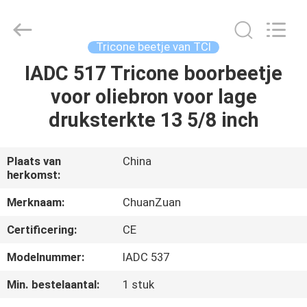
beetje
van
TCI
Supplier.
Copyright
Tricone beetje van TCI
©
2018
-
IADC 517 Tricone boorbeetje
HUIS
2025
Hebei
voor oliebron voor lage
Yichuan
Drilling
Equipment
PRODUCTEN
druksterkte 13 5/8 inch
Manufacturing
Co.,
Ltd.
All
Rights
ONGEVEER
Plaats van
China
Reserved.
herkomst:
ONS
Merknaam:
ChuanZuan
FABRIEKSREIS
Certificering:
CE
Modelnummer:
IADC 537
KWALITEITSCONTROLE
Min. bestelaantal:
1 stuk