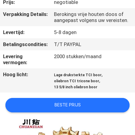
CONTACTEER
Prijs:
negotiable
ONS
Verpakking Details:
Berokings vrije houten doos of
aangepast volgens uw vereisten.
NIEUWS
Levertijd:
5-8 dagen
Betalingscondities:
T/T PAYPAL
VERZOEK
Levering
2000 stukken/maand
OM
vermogen:
EEN
Hoog licht:
,
Lage druksterkte TCI boor
,
CITAAT
oliebron TCI tricone boor
13 5/8 inch oliebron boor
SITEMAP
BESTE PRIJS
PRIVACY
POLICY