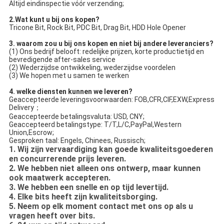
Altijd eindinspectie vóór verzending;
2.Wat kunt u bij ons kopen?
Tricone Bit, Rock Bit, PDC Bit, Drag Bit, HDD Hole Opener
3. waarom zou u bij ons kopen en niet bij andere leveranciers?
(1) Ons bedrijf belooft: redelijke prijzen, korte productietijd en 
bevredigende after-sales service
(2) Wederzijdse ontwikkeling, wederzijdse voordelen
(3) We hopen met u samen te werken
4. welke diensten kunnen we leveren?
Geaccepteerde leveringsvoorwaarden: FOB,CFR,CIF,EXW,Express 
Delivery；
Geaccepteerde betalingsvaluta: USD, CNY;
Geaccepteerd betalingstype: T/T,L/C,PayPal,Western 
Union,Escrow;
Gesproken taal: Engels, Chinees, Russisch;
1. Wij zijn vervaardiging kan goede kwaliteitsgoederen
en concurrerende prijs leveren.
2. We hebben niet alleen ons ontwerp, maar kunnen
ook maatwerk accepteren.
3. We hebben een snelle en op tijd levertijd.
4. Elke bits heeft zijn kwaliteitsborging.
5. Neem op elk moment contact met ons op als u
vragen heeft over bits.