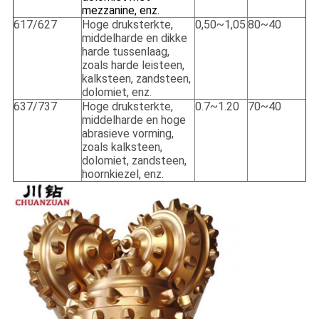
mezzanine, enz.
617/627
Hoge druksterkte,
0,50~1,05
80~40
middelharde en dikke
harde tussenlaag,
zoals harde leisteen,
kalksteen, zandsteen,
dolomiet, enz.
637/737
Hoge druksterkte,
0.7~1.20
70~40
middelharde en hoge
abrasieve vorming,
zoals kalksteen,
dolomiet, zandsteen,
hoornkiezel, enz.