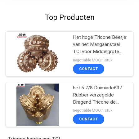
Top Producten
Het hoge Tricone Beetje
van het Mangaanstaal
TCI voor Middelgrote
Harde Vorming 17 1/2
negotiable MOQ:1 stuk
Duim
CONTACT
het 5 7/8 Duimiadc637
Rubber verzegelde
Dragend Tricone de
Rotsbeetje die van TCI
negotiable MOQ:1 stuk
voor Harde vorming goed
CONTACT
boren
Tricone beetje van TCI