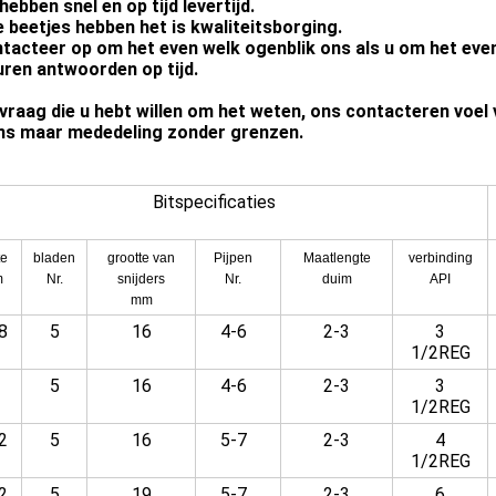
 hebben snel en op tijd levertijd.
ke beetjes hebben het is kwaliteitsborging.
ntacteer op om het even welk ogenblik ons als u om het eve
 uren antwoorden op tijd.
vraag die u hebt willen om het weten, ons contacteren voel 
ns maar mededeling zonder grenzen.
Bitspecificaties
te
bladen
grootte van
Pijpen
Maatlengte
verbinding
m
Nr.
snijders
Nr.
duim
API
mm
8
5
16
4-6
2-3
3
1/2REG
5
16
4-6
2-3
3
1/2REG
2
5
16
5-7
2-3
4
1/2REG
2
5
19
5-7
2-3
6