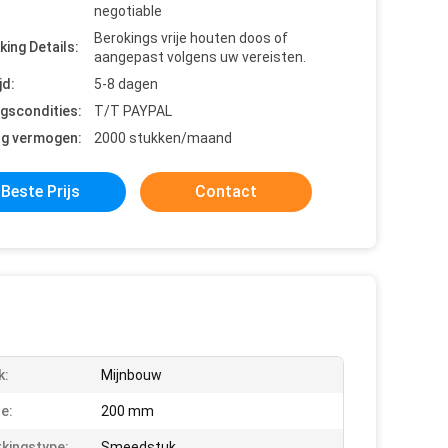
negotiable
Berokings vrije houten doos of
king Details:
aangepast volgens uw vereisten.
jd:
5-8 dagen
ngscondities:
T/T PAYPAL
ng vermogen:
2000 stukken/maand
Beste Prijs
Contact
k:
Mijnbouw
e:
200 mm
kingstype:
Smeedstuk