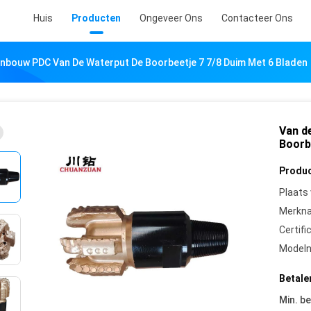
Huis
Producten
Ongeveer Ons
Contacteer Ons
jnbouw PDC Van De Waterput De Boorbeetje 7 7/8 Duim Met 6 Bladen
Van d
Boorb
Produc
Plaats
Merkn
Certifi
Model
Betale
Min. be