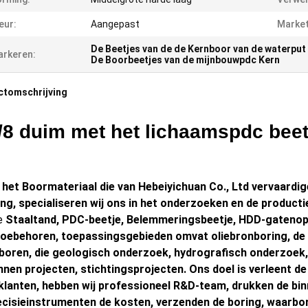
eur:
Aangepast
Market
De Beetjes van de de Kernboor van de waterpu
rkeren:
De Boorbeetjes van de mijnbouwpdc Kern
ctomschrijving
/8 duim met het lichaamspdc beet
het Boormateriaal die van Hebeiyichuan Co., Ltd vervaardi
ing, specialiseren wij ons in het onderzoeken en de producti
e
Staaltand, PDC-beetje, Belemmeringsbeetje, HDD-gatenope
oebehoren, toepassingsgebieden omvat oliebronboring, de 
boren, die geologisch onderzoek, hydrografisch onderzoek,
nnen
projecten, stichtingsprojecten. Ons doel is verleent d
klanten, hebben wij professioneel R&D-team, drukken de bi
ecisieinstrumenten de kosten, verzenden de boring, waarborge