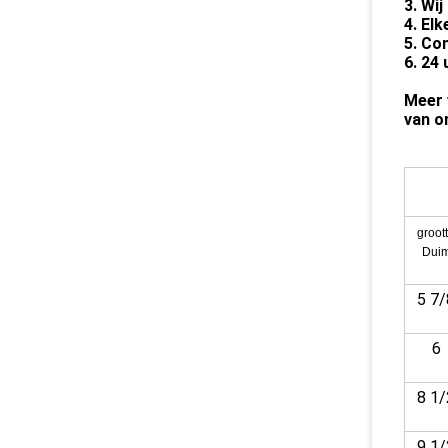
3. Wij
4. El
5. Co
6. 24
Meer 
van o
groot
Dui
5 7/
6
8 1/
9 1/