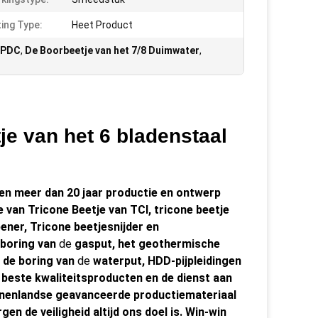
ing Type:
Heet Product
t PDC
,
De Boorbeetje van het 7/8 Duimwater
,
je van het 6 bladenstaal
gen
meer dan 20 jaar productie en ontwerp
e van Tricone Beetje van TCI, tricone beetje
ner, Tricone beetjesnijder en
boring van
de
gasput, het geothermische
 de boring van
de
waterput, HDD-pijpleidingen
e beste kwaliteitsproducten en de dienst aan
nnenlandse geavanceerde productiemateriaal
n de veiligheid altijd ons doel is.
Win-win