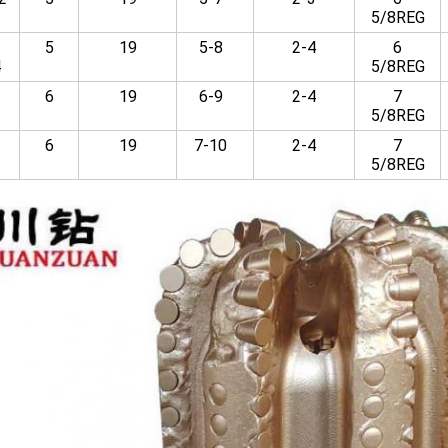
5/8REG
5
19
5-8
2-4
6
4
5/8REG
6
19
6-9
2-4
7
5/8REG
6
19
7-10
2-4
7
2
5/8REG