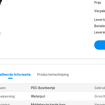
Prijs:
Verpak
Leverti
Betali
Leveri
illeerde Informatie
Productomschrijving
aam:
PDC-Boorbeetje
Gebrui
epassing:
Waterput
Groott
rming:
Middelgrote harde laag
Verwer