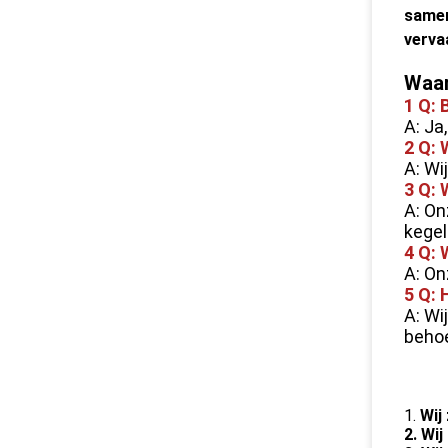
samen
verva
Waar
1 Q: 
A: Ja
2 Q: 
A: Wi
3 Q: 
A: On
kegel
4 Q:
A: On
5 Q: 
A: Wi
behoe
1.
Wij
2. Wi