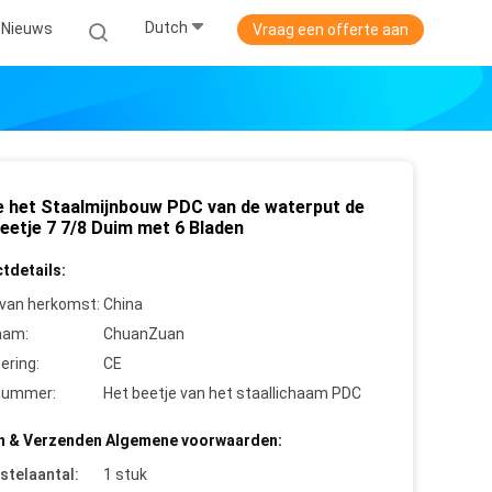
Dutch
Nieuws
Vraag een offerte aan
e het Staalmijnbouw PDC van de waterput de
eetje 7 7/8 Duim met 6 Bladen
tdetails:
 van herkomst:
China
aam:
ChuanZuan
cering:
CE
nummer:
Het beetje van het staallichaam PDC
n & Verzenden Algemene voorwaarden:
stelaantal:
1 stuk