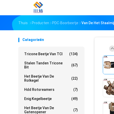
Thuis
Producten
PDC-Boorbeetje
Van De Het Staalmi
Catagorieën
Tricone Beetje Van TCI
(134)
Stalen Tanden Tricone
(67)
Bit
Het Beetje Van De
(22)
Rolkegel
Hdd Rotsreamers
(7)
Enig Kegelbeetje
(49)
Het Beetje Van De
(7)
Gatenopener