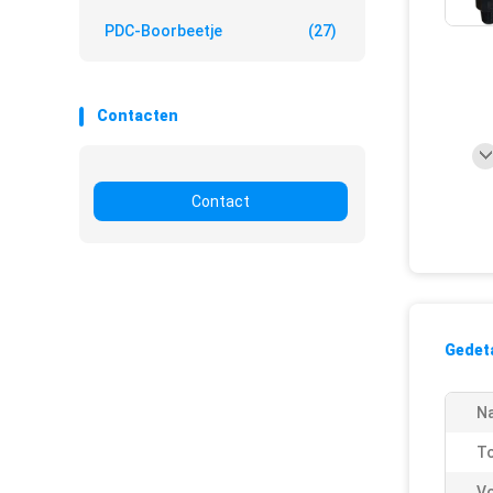
PDC-Boorbeetje
(27)
Contacten
Contact
Gedeta
N
To
Vo