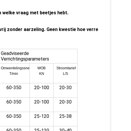
n welke vraag met beetjes hebt.
vrij zonder aarzeling. Geen kwestie hoe verre
Geadviseerde
Verrichtingsparameters
Omwentelingssnelheid
WOB
Stroomtarief
T/min
KN
L/S
60-350
20-100
20-30
60-350
20-100
20-30
60-350
25-120
25-38
60-350
25-120
30-40