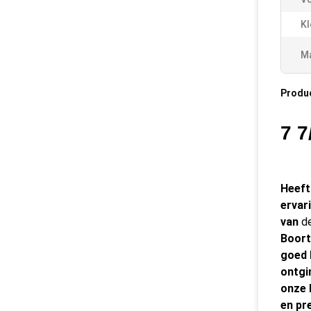
Kl
Ma
Produ
7 7
Heeft
ervar
van
d
Boort
goed 
ontgi
onze 
en pr