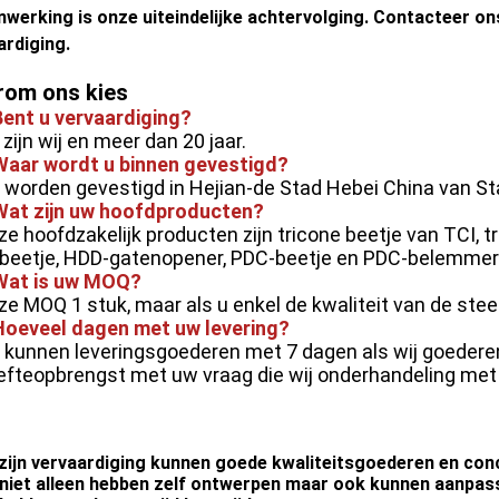
werking is onze uiteindelijke achtervolging. Contacteer ons 
ardiging.
om ons kies
Bent u vervaardiging?
, zijn wij en meer dan 20 jaar.
Waar wordt u binnen gevestigd?
j worden gevestigd in Hejian-de Stad Hebei China van 
Wat zijn uw hoofdproducten?
ze hoofdzakelijk producten zijn tricone beetje van TCI, t
beetje, HDD-gatenopener, PDC-beetje en PDC-belemmer
 Wat is uw MOQ?
ze MOQ 1 stuk, maar als u enkel de kwaliteit van de steek
Hoeveel dagen met uw levering?
j kunnen leveringsgoederen met 7 dagen als wij goederen
fteopbrengst met uw vraag die wij onderhandeling met 
 zijn vervaardiging kunnen goede kwaliteitsgoederen en conc
j niet alleen hebben zelf ontwerpen maar ook kunnen aanpa