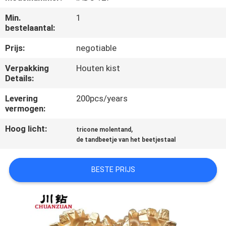
CONTACTEER
Min.
1
ONS
bestelaantal:
Prijs:
negotiable
VERZOEK
Verpakking
Houten kist
OM
Details:
EEN
Levering
200pcs/years
CITAAT
vermogen:
Hoog licht:
,
tricone molentand
NIEUWS
de tandbeetje van het beetjestaal
BESTE PRIJS