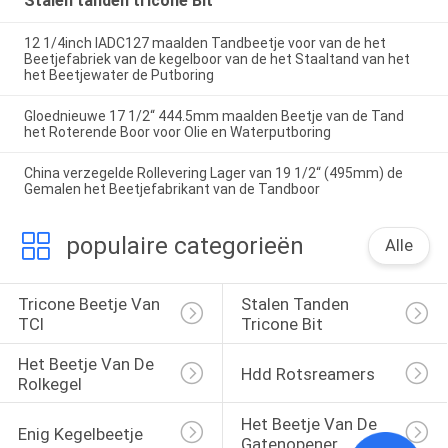
Stalen tanden tricone Bit
12 1/4inch IADC127 maalden Tandbeetje voor van de het
Beetjefabriek van de kegelboor van de het Staaltand van het
het Beetjewater de Putboring
Gloednieuwe 17 1/2“ 444.5mm maalden Beetje van de Tand
het Roterende Boor voor Olie en Waterputboring
China verzegelde Rollevering Lager van 19 1/2“ (495mm) de
Gemalen het Beetjefabrikant van de Tandboor
populaire categorieën
Alle
Tricone Beetje Van 
Stalen Tanden 
TCI
Tricone Bit
Het Beetje Van De 
Hdd Rotsreamers
Rolkegel
Het Beetje Van De 
Enig Kegelbeetje
Gatenopener