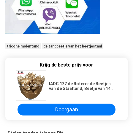
tricone molentand
de tandbeetje van het beetjestaal
Krijg de beste prijs voor
IADC 127 de Roterende Beetjes
van de Staaltand, Beetje van 14
3/4 Duim Tricone Rots voor goed
het Boren
Doorgaan