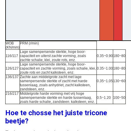
WOB
PRM (r/min)
(KN/mm)
Lage samenpersende sterkte, hoge boor-
116/117
capaciteit en uiterst zachte vorming, zoals
0.35~0.90
180~80
zachte schalie, klei, zoute rots, enz.
Lage samenpersende sterkte, hoge boor-
126/127
capaciteit en zachte vorming, zoals schalie, klei,
0.35~1.00
180~80
zoute rots en zacht kalksteen, enz.
136/137
Zachte aan middelgrote zacht met lage
samenpersende sterkte of zacht met harde
0.35~1.05
130~60
tussenlaag, zoals anhydriet, zacht kalksteen,
zandsteen, enz.
216/217
Middelgrote harde vorming met vrij hoge
samenpersende sterkte en harde tussenlaag,
0.5~1.20
100~50
zoals harde schalie, zandsteen. kalksteen, enz.
Hoe te chosse het juiste tricone
beetje?