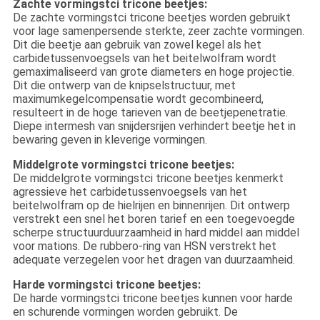
Zachte vormingstci tricone beetjes:
De zachte vormingstci tricone beetjes worden gebruikt
voor lage samenpersende sterkte, zeer zachte vormingen.
Dit die beetje aan gebruik van zowel kegel als het
carbidetussenvoegsels van het beitelwolfram wordt
gemaximaliseerd van grote diameters en hoge projectie.
Dit die ontwerp van de knipselstructuur, met
maximumkegelcompensatie wordt gecombineerd,
resulteert in de hoge tarieven van de beetjepenetratie.
Diepe intermesh van snijdersrijen verhindert beetje het in
bewaring geven in kleverige vormingen.
Middelgrote vormingstci tricone beetjes:
De middelgrote vormingstci tricone beetjes kenmerkt
agressieve het carbidetussenvoegsels van het
beitelwolfram op de hielrijen en binnenrijen. Dit ontwerp
verstrekt een snel het boren tarief en een toegevoegde
scherpe structuurduurzaamheid in hard middel aan middel
voor mations. De rubbero-ring van HSN verstrekt het
adequate verzegelen voor het dragen van duurzaamheid.
Harde vormings
tci tricone beetjes:
De harde vormingstci tricone beetjes kunnen voor harde
en schurende vormingen worden gebruikt. De