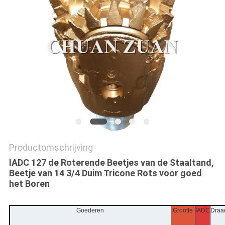
Productomschrijving
IADC 127 de Roterende Beetjes van de Staaltand,
Beetje van 14 3/4 Duim Tricone Rots voor goed
het Boren
Goederen
Grootte
IADC
Draa