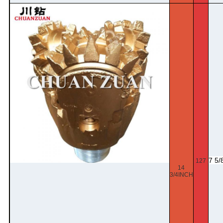
7 5/
127
14
3/4INCH