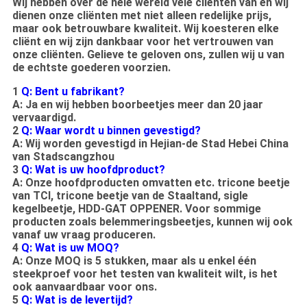
Wij hebben over de hele wereld vele cliënten van en wij
dienen onze cliënten met niet alleen redelijke prijs,
maar ook betrouwbare kwaliteit. Wij koesteren elke
cliënt en wij zijn dankbaar voor het vertrouwen van
onze cliënten. Gelieve te geloven ons, zullen wij u van
de echtste goederen voorzien.
1
Q: Bent u fabrikant?
A: Ja en wij hebben boorbeetjes meer dan 20 jaar
vervaardigd.
2
Q: Waar wordt u binnen gevestigd?
A: Wij worden gevestigd in Hejian-de Stad Hebei China
van Stadscangzhou
3
Q: Wat is uw hoofdproduct?
A: Onze hoofdproducten omvatten etc. tricone beetje
van TCI, tricone beetje van de Staaltand, sigle
kegelbeetje, HDD-GAT OPPENER. Voor sommige
producten zoals belemmeringsbeetjes, kunnen wij ook
vanaf uw vraag produceren.
4
Q: Wat is uw MOQ?
A: Onze MOQ is 5 stukken, maar als u enkel één
steekproef voor het testen van kwaliteit wilt, is het
ook aanvaardbaar voor ons.
5
Q: Wat is de levertijd?