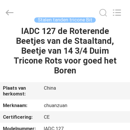
beetje
van
TCI
Leverancier.
Copyright
Stalen tanden tricone Bit
©
2018
-
IADC 127 de Roterende
HUIS
2025
tcitriconebit.com.
Beetjes van de Staaltand,
All
Rights
Reserved.
PRODUCTEN
Beetje van 14 3/4 Duim
Tricone Rots voor goed het
ONGEVEER
Boren
ONS
Plaats van
China
herkomst:
FABRIEKSREIS
Merknaam:
chuanzuan
KWALITEITSCONTROLE
Certificering:
CE
Modelnummer:
IADC 127