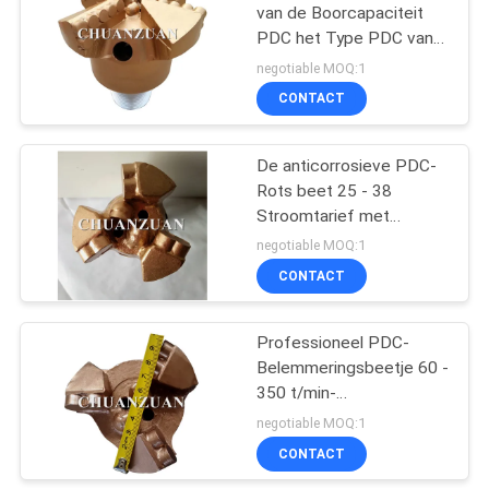
van de Boorcapaciteit
PDC het Type PDC van
27
Beetje/4 Vleugels
negotiable MOQ:1
Gouden Chevron
CONTACT
PDC-Boorbeetje
Belemmeringsbeetje
De anticorrosieve PDC-
Rots beet 25 - 38
Stroomtarief met
Midden de
negotiable MOQ:1
belemmeringsbeetje van
CONTACT
de Snijdersdiamant PDC
Professioneel PDC-
Belemmeringsbeetje 60 -
350 t/min-
Snelheid/Vaste Snijder
negotiable MOQ:1
Drie Kegelbeetje
CONTACT