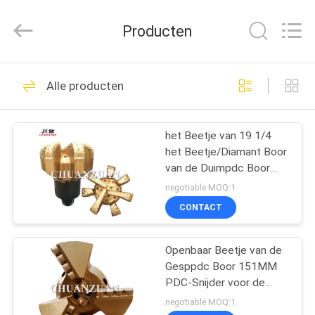
beetje
van
TCI
Producten
Leverancier.
Copyright
©
2018
-
HUIS
136
2025
tcitriconebit.com.
Alle producten
All
Tricone beetje van
Rights
Reserved.
PRODUCTEN
TCI
het Beetje van 19 1/4
het Beetje/Diamant Boor
ONGEVEER
van de Duimpdc Boor
ONS
voor Oliebron/Waterput
negotiable MOQ:1
CONTACT
67
FABRIEKSREIS
Stalen tanden
Openbaar Beetje van de
Gesppdc Boor 151MM
KWALITEITSCONTROLE
tricone Bit
PDC-Snijder voor de
Boring van de Waterput
negotiable MOQ:1