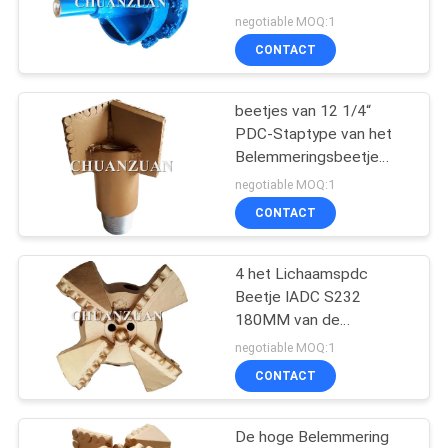
de Gatenopener voor
negotiable MOQ:1
Hardrock/Schalie
CONTACT
51
beetjes van 12 1/4“
Enig Kegelbeetje
PDC-Staptype van het
Belemmeringsbeetje
Polycrystalline
negotiable MOQ:1
Diamantboor 311mm
CONTACT
voor de Boring van de
Waterput
4 het Lichaamspdc
7
Beetje IADC S232
Het Beetje van de
180MM van de
vleugelsmatrijs voor
negotiable MOQ:1
gatenopener
Waterput/Olieveld
CONTACT
De hoge Belemmering