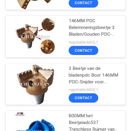
CONTACTEER
CONTACT
ONS
146MM PDC
23
Belemmeringsbeetje 3
VERZOEK
Bladen/Gouden PDC-
het beetje van de
OM
Kernbeetjes die
negotiable MOQ:1
rolkegel
Materiaal boren
EEN
CONTACT
CITAAT
3 Beetje van de
bladenpdc Boor 146MM
NIEUWS
PDC-Snijder voor
7
Middelgrote Harde
negotiable MOQ:1
Vorming
CONTACT
hdd rotsreamers
800MM het
Beetjeiadc537
Trenchless Ruimer van