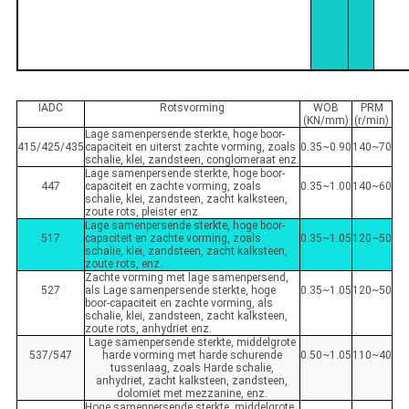
IADC
Rotsvorming
WOB
PRM
(KN/mm)
(r/min)
Lage samenpersende sterkte, hoge boor-
415/425/435
capaciteit en uiterst zachte vorming, zoals
0.35~0.90
140~70
schalie, klei, zandsteen, conglomeraat enz.
Lage samenpersende sterkte, hoge boor-
447
capaciteit en zachte vorming, zoals
0.35~1.00
140~60
schalie, klei, zandsteen, zacht kalksteen,
zoute rots, pleister enz.
Lage samenpersende sterkte, hoge boor-
517
capaciteit en zachte vorming, zoals
0.35~1.05
120~50
schalie, klei, zandsteen, zacht kalksteen,
zoute rots, enz.
Zachte vorming met lage samenpersend,
527
als Lage samenpersende sterkte, hoge
0.35~1.05
120~50
boor-capaciteit en zachte vorming, als
schalie, klei, zandsteen, zacht kalksteen,
zoute rots, anhydriet enz.
Lage samenpersende sterkte, middelgrote
537/547
harde vorming met harde schurende
0.50~1.05
110~40
tussenlaag, zoals Harde schalie,
anhydriet, zacht kalksteen, zandsteen,
dolomiet met mezzanine, enz.
Hoge samenpersende sterkte, middelgrote