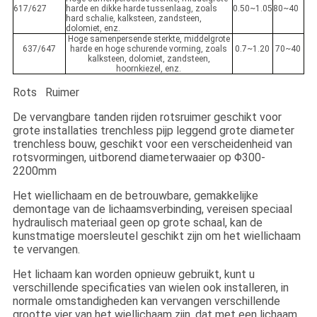
617/627
harde en dikke harde tussenlaag, zoals
0.50~1.05
80~40
hard schalie, kalksteen, zandsteen,
dolomiet, enz.
Hoge samenpersende sterkte, middelgrote
637/647
harde en hoge schurende vorming, zoals
0.7~1.20
70~40
kalksteen, dolomiet, zandsteen,
hoornkiezel, enz.
Rots Ruimer
De vervangbare tanden rijden rotsruimer geschikt voor
grote installaties trenchless pijp leggend grote diameter
trenchless bouw, geschikt voor een verscheidenheid van
rotsvormingen, uitborend diameterwaaier op Φ300-
2200mm
Het wiellichaam en de betrouwbare, gemakkelijke
demontage van de lichaamsverbinding, vereisen speciaal
hydraulisch materiaal geen op grote schaal, kan de
kunstmatige moersleutel geschikt zijn om het wiellichaam
te vervangen.
Het lichaam kan worden opnieuw gebruikt, kunt u
verschillende specificaties van wielen ook installeren, in
normale omstandigheden kan vervangen verschillende
grootte vier van het wiellichaam zijn, dat met een lichaam