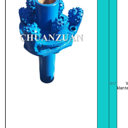
V
517
klant