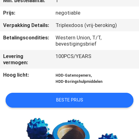
Min. bestelaantal:
1
CONTACTEER
ONS
Prijs:
negotiable
Verpakking Details:
Triplexdoos (vrij-beroking)
NIEUWS
Betalingscondities:
Western Union, T/T,
bevestigingsbrief
VERZOEK
Levering
100PCS/YEARS
OM
vermogen:
EEN
Hoog licht:
,
HDD-Gatenopeners
HDD-Boringshulpmiddelen
CITAAT
BESTE PRIJS
SITEMAP
PRIVACY
POLICY