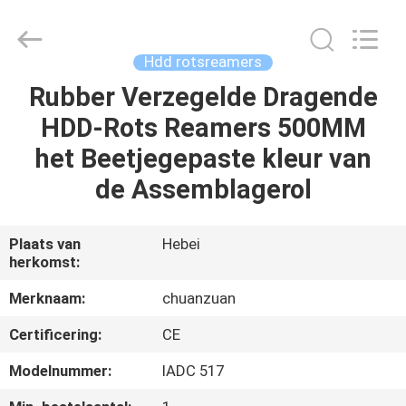
beetje
van
TCI
Leverancier.
Copyright
Hdd rotsreamers
©
2018
-
Rubber Verzegelde Dragende
HUIS
2025
Hebei
HDD-Rots Reamers 500MM
Yichuan
Drilling
Equipment
PRODUCTEN
het Beetjegepaste kleur van
Manufacturing
Co.,
Ltd.
de Assemblagerol
All
Rights
ONGEVEER
Reserved.
ONS
Plaats van
Hebei
herkomst:
FABRIEKSREIS
Merknaam:
chuanzuan
Certificering:
CE
KWALITEITSCONTROLE
Modelnummer:
IADC 517