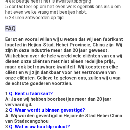
4 elk beetje heeft het is kwaliteitsborging
5 contacteer op om het even welk ogenblik ons als u om
het even welke vraag met beetjes hebt.
6 24 uren antwoorden op tijd
FAQ
Eerst en vooral willen wij u weten dat wij een fabrikant
loacted in Hejian-Stad, Hebei-Provincie, China zijn. Wij
zijn in deze industrie meer dan 20 jaar geweest.
Wij hebben over de hele wereld vele cliënten van en wij
dienen onze cliënten met niet alleen redelijke prijs,
maar ook betrouwbare kwaliteit. Wij koesteren elke
cliënt en wij zijn dankbaar voor het vertrouwen van
onze cliënten. Gelieve te geloven ons, zullen wij u van
de echtste goederen voorzien.
1
Q: Bent u fabrikant?
A: Ja en wij hebben boorbeetjes meer dan 20 jaar
vervaardigd.
2
Q: Waar wordt u binnen gevestigd?
A: Wij worden gevestigd in Hejian-de Stad Hebei China
van Stadscangzhou
3
Q: Wat is uw hoofdproduct?