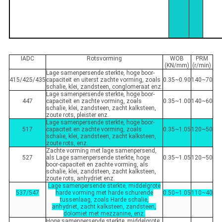
IADC
Rotsvorming
WOB
PRM
(KN/mm)
(r/min)
Lage samenpersende sterkte, hoge boor-
415/425/435
capaciteit en uiterst zachte vorming, zoals
0.35~0.90
140~70
schalie, klei, zandsteen, conglomeraat enz.
Lage samenpersende sterkte, hoge boor-
447
capaciteit en zachte vorming, zoals
0.35~1.00
140~60
schalie, klei, zandsteen, zacht kalksteen,
zoute rots, pleister enz.
Lage samenpersende sterkte, hoge boor-
517
capaciteit en zachte vorming, zoals
0.35~1.05
120~50
schalie, klei, zandsteen, zacht kalksteen,
zoute rots, enz.
Zachte vorming met lage samenpersend,
527
als Lage samenpersende sterkte, hoge
0.35~1.05
120~50
boor-capaciteit en zachte vorming, als
schalie, klei, zandsteen, zacht kalksteen,
zoute rots, anhydriet enz.
Lage samenpersende sterkte, middelgrote
537/547
harde vorming met harde schurende
0.50~1.05
110~40
tussenlaag, zoals Harde schalie,
anhydriet, zacht kalksteen, zandsteen,
dolomiet met mezzanine, enz.
Hoge samenpersende sterkte, middelgrote