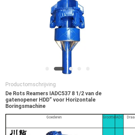
Productomschrijving
De Rots Reamers IADC537 8 1/2 van de
gatenopener HDD“ voor Horizontale
Boringsmachine
Goederen
Grootte
IADC
Draa