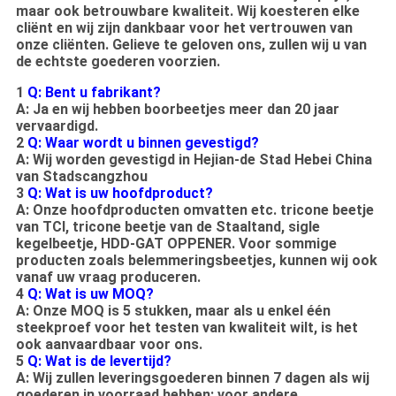
maar ook betrouwbare kwaliteit. Wij koesteren elke
cliënt en wij zijn dankbaar voor het vertrouwen van
onze cliënten. Gelieve te geloven ons, zullen wij u van
de echtste goederen voorzien.
1
Q: Bent u fabrikant?
A: Ja en wij hebben boorbeetjes meer dan 20 jaar
vervaardigd.
2
Q: Waar wordt u binnen gevestigd?
A: Wij worden gevestigd in Hejian-de Stad Hebei China
van Stadscangzhou
3
Q: Wat is uw hoofdproduct?
A: Onze hoofdproducten omvatten etc. tricone beetje
van TCI, tricone beetje van de Staaltand, sigle
kegelbeetje, HDD-GAT OPPENER. Voor sommige
producten zoals belemmeringsbeetjes, kunnen wij ook
vanaf uw vraag produceren.
4
Q: Wat is uw MOQ?
A: Onze MOQ is 5 stukken, maar als u enkel één
steekproef voor het testen van kwaliteit wilt, is het
ook aanvaardbaar voor ons.
5
Q: Wat is de levertijd?
A: Wij zullen leveringsgoederen binnen 7 dagen als wij
goederen in voorraad hebben; voor andere