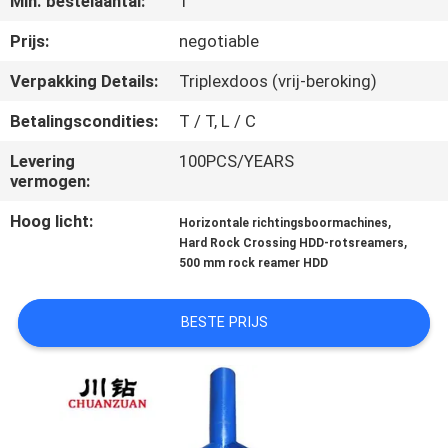
Min. bestelaantal:
1
CONTACTEER
ONS
Prijs:
negotiable
Verpakking Details:
Triplexdoos (vrij-beroking)
NIEUWS
Betalingscondities:
T / T, L / C
Levering
100PCS/YEARS
VERZOEK
vermogen:
OM
Hoog licht:
,
Horizontale richtingsboormachines
EEN
,
Hard Rock Crossing HDD-rotsreamers
500 mm rock reamer HDD
CITAAT
BESTE PRIJS
SITEMAP
PRIVACY
POLICY