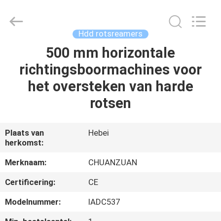
beetje
van
TCI
Supplier.
Copyright
Hdd rotsreamers
©
2018
-
500 mm horizontale
HUIS
2025
Hebei
richtingsboormachines voor
Yichuan
Drilling
Equipment
PRODUCTEN
het oversteken van harde
Manufacturing
Co.,
Ltd.
rotsen
All
Rights
ONGEVEER
Reserved.
ONS
Plaats van
Hebei
herkomst:
FABRIEKSREIS
Merknaam:
CHUANZUAN
Certificering:
CE
KWALITEITSCONTROLE
Modelnummer:
IADC537