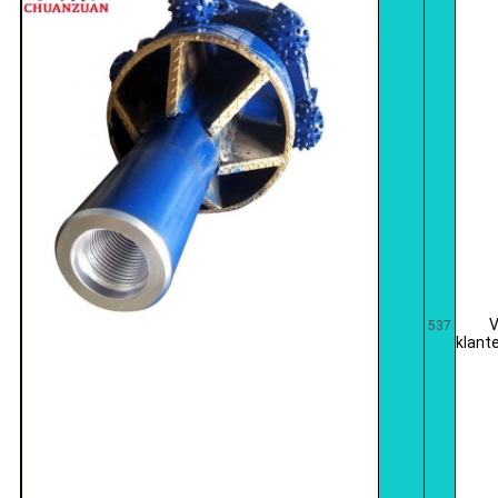
V
537
klant