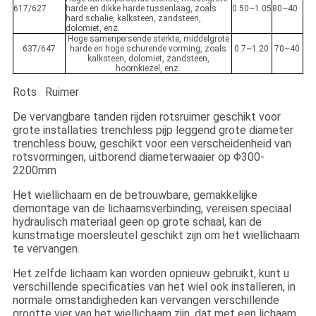
617/627
harde en dikke harde tussenlaag, zoals
0.50~1.05
80~40
hard schalie, kalksteen, zandsteen,
dolomiet, enz.
Hoge samenpersende sterkte, middelgrote
637/647
harde en hoge schurende vorming, zoals
0.7~1.20
70~40
kalksteen, dolomiet, zandsteen,
hoornkiezel, enz.
Rots Ruimer
De vervangbare tanden rijden rotsruimer geschikt voor
grote installaties trenchless pijp leggend grote diameter
trenchless bouw, geschikt voor een verscheidenheid van
rotsvormingen, uitborend diameterwaaier op Φ300-
2200mm
Het wiellichaam en de betrouwbare, gemakkelijke
demontage van de lichaamsverbinding, vereisen speciaal
hydraulisch materiaal geen op grote schaal, kan de
kunstmatige moersleutel geschikt zijn om het wiellichaam
te vervangen.
Het zelfde lichaam kan worden opnieuw gebruikt, kunt u
verschillende specificaties van het wiel ook installeren, in
normale omstandigheden kan vervangen verschillende
grootte vier van het wiellichaam zijn, dat met een lichaam