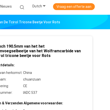
Dutch
Nieuws
Vraag een offerte aan
 De Tcirol Tricone Beetje Voor Rots
inch 190.5mm van het het
nvoegselbeetje van het Wolframcarbide van
rol tricone beetje voor Rots
tdetails:
 van herkomst:
China
aam:
chuanzuan
cering:
CE
nummer:
IADC 537
n & Verzenden Algemene voorwaarden: