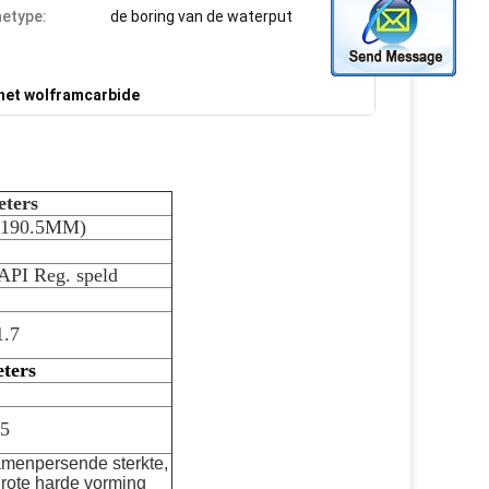
etype:
de boring van de waterput
het wolframcarbide
ters
 (190.5MM)
 API Reg. speld
1.7
ters
05
menpersende sterkte,
rote harde vorming