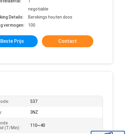
stelaantal:
1
negotiable
king Details:
Berokings houten doos
ng vermogen:
100
Beste Prijs
Contact
Code:
537
y:
3NZ
ende
110~40
id (t/min):