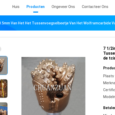
Huis
Producten
Ongeveer Ons
Contacteer Ons
0.5mm Van Het Het Tussenvoegselbeetje Van Het Wolframcarbide Van
7 1/2
Tusse
de tci
Produc
Plaats
Merkn
Certifi
Model
Betale