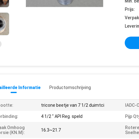
Min. be
Prijs:
Verpak
Leveri
illeerde Informatie
Productomschrijving
ootte:
tricone beetje van 7 1/2 duimtci
IADC-
rbinding:
4 1/2 " API Reg. speld
Pijp Qt
aak Omhoog
Roter
16.3~21.7
rsie (KN.m):
Snelhe