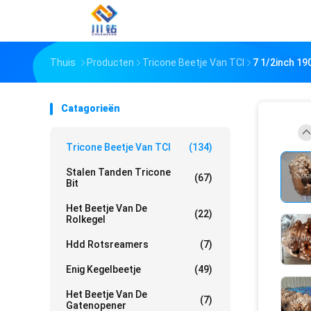
Thuis
Producten
Tricone Beetje Van TCI
7 1/2inch 19
Catagorieën
Tricone Beetje Van TCI
(134)
Stalen Tanden Tricone
(67)
Bit
Het Beetje Van De
(22)
Rolkegel
Hdd Rotsreamers
(7)
Enig Kegelbeetje
(49)
Het Beetje Van De
(7)
Gatenopener