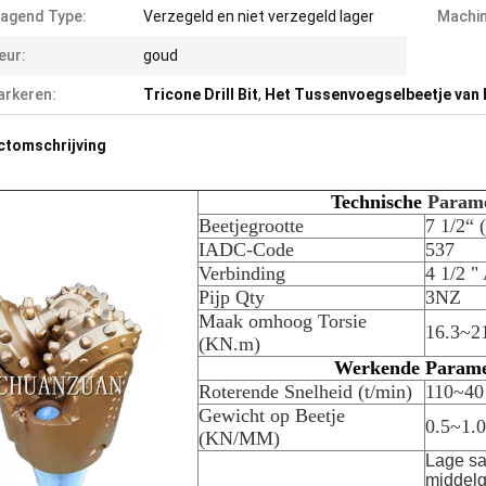
agend Type:
Verzegeld en niet verzegeld lager
Machin
eur:
goud
rkeren:
Tricone Drill Bit
,
Het Tussenvoegselbeetje van 
ctomschrijving
Technische
Parame
Beetjegrootte
7 1/2“
IADC-Code
537
Verbinding
4 1/2 "
Pijp Qty
3NZ
Maak omhoog Torsie
16.3~2
(KN.m)
Werkende Parame
Roterende Snelheid (t/min)
110~40
Gewicht op Beetje
0.5~1.
(KN/MM)
Lage sa
middelg