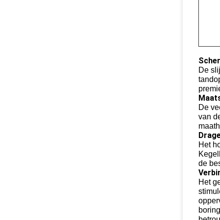
Scher
De sli
tando
premi
Maats
De ve
van de
maath
Drage
Het ho
Kegell
de bes
Verbi
Het g
stimu
opperv
boring
betro