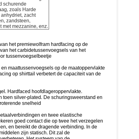
d schurende
aag, zoals Harde
 anhydriet, zacht
en, zandsteen,
t met mezzanine, enz.
 van het premiewolfram hardfacing op de
 van het carbidetussenvoegsels van het
oor tussenvoegselbeetje
 en maattussenvoegsels op de maatoppervlakte
ing op shirttail verbetert de capaciteit van de
gel. Hardfaced hoofdlageroppervlakte.
n toen silver-plated. De schuringsweerstand en
 roterende snelheid
etaalverbindingen en twee elastische
keren goed contact die op twee het verzegelen
n, en bereikt de dragende verbinding. In de
iddelen zijn statisch. Dit zal de
verbeteren. Het systeem van de