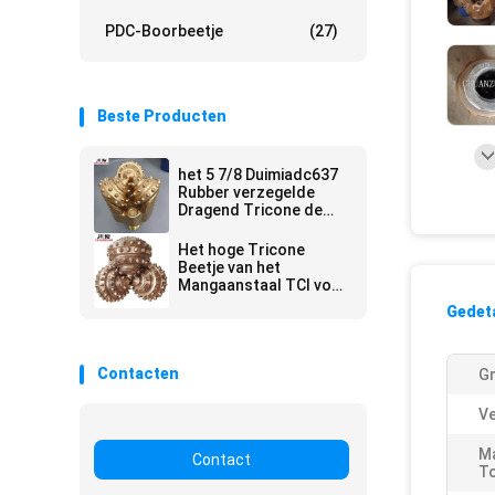
PDC-Boorbeetje
(27)
Beste Producten
het 5 7/8 Duimiadc637
Rubber verzegelde
Dragend Tricone de
Rotsbeetje die van TCI
voor Harde vorming
Het hoge Tricone
goed boren
Beetje van het
Mangaanstaal TCI voor
Middelgrote Harde
Gedeta
Vorming 17 1/2 Duim
Contacten
Gr
Ve
M
Contact
To