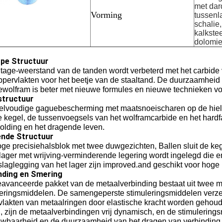
met dar
Vorming
tussenl
schalie,
kalkste
dolomie
pe Structuur
jtage-weerstand van de tanden wordt verbeterd met het carbide
ppervlakten voor het beetje van de staaltand. De duurzaamheid
ewolfram is beter met nieuwe formules en nieuwe technieken v
tructuur
elvoudige gaguebescherming met maatsnoeischaren op de hiel
 kegel, de tussenvoegsels van het wolframcarbide en het hardfac
olding en het dragende leven.
nde Structuur
ge precisiehalsblok met twee duwgezichten, Ballen sluit de ke
ager met wrijving-verminderende legering wordt ingelegd die e
laglegging van het lager zijn improved.and geschikt voor hoge
nding en Smering
eavanceerde pakket van de metaalverbinding bestaat uit twee m
leringsmiddelen. De samengeperste stimuleringsmiddelen verze
lakten van metaalringen door elastische kracht worden gehoude
, zijn de metaalverbindingen vrij dynamisch, en de stimuleringsm
uwbaarheid en de duurzaamheid van het dragen van verbinding 