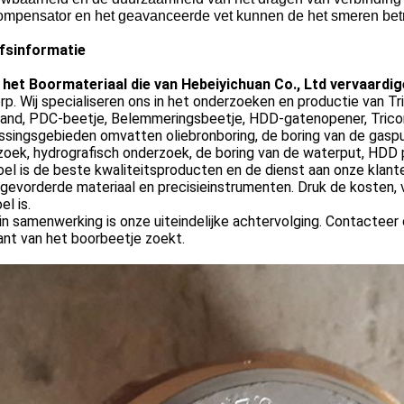
ompensator en het geavanceerde vet kunnen de het smeren bet
jfsinformatie
t
het Boormateriaal die van Hebeiyichuan Co., Ltd vervaardi
p. Wij specialiseren ons in het onderzoeken en productie van Tr
tand, PDC-beetje, Belemmeringsbeetje, HDD-gatenopener, Trico
singsgebieden omvatten oliebronboring, de boring van de gaspu
oek, hydrografisch onderzoek, de boring van de waterput, HDD p
el is de beste kwaliteitsproducten en de dienst aan onze klant
gevorderde materiaal en precisieinstrumenten. Druk de kosten, v
el is.
n samenwerking is onze uiteindelijke achtervolging. Contacteer
ant van het boorbeetje zoekt.