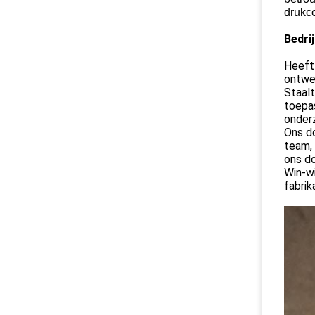
drukc
Bedri
Heef
ontwer
Staal
toepas
onderz
Ons do
team, 
ons do
Win-wi
fabrik