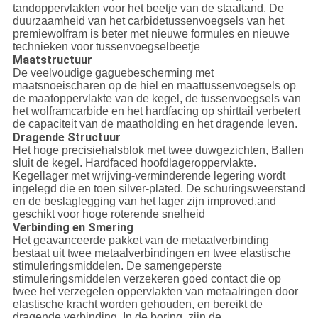
tandoppervlakten voor het beetje van de staaltand. De
duurzaamheid van het carbidetussenvoegsels van het
premiewolfram is beter met nieuwe formules en nieuwe
technieken voor tussenvoegselbeetje
Maatstructuur
De veelvoudige gaguebescherming met
maatsnoeischaren op de hiel en maattussenvoegsels op
de maatoppervlakte van de kegel, de tussenvoegsels van
het wolframcarbide en het hardfacing op shirttail verbetert
de capaciteit van de maatholding en het dragende leven.
Dragende Structuur
Het hoge precisiehalsblok met twee duwgezichten, Ballen
sluit de kegel. Hardfaced hoofdlageroppervlakte.
Kegellager met wrijving-verminderende legering wordt
ingelegd die en toen silver-plated. De schuringsweerstand
en de beslaglegging van het lager zijn improved.and
geschikt voor hoge roterende snelheid
Verbinding en Smering
Het geavanceerde pakket van de metaalverbinding
bestaat uit twee metaalverbindingen en twee elastische
stimuleringsmiddelen. De samengeperste
stimuleringsmiddelen verzekeren goed contact die op
twee het verzegelen oppervlakten van metaalringen door
elastische kracht worden gehouden, en bereikt de
dragende verbinding. In de boring, zijn de