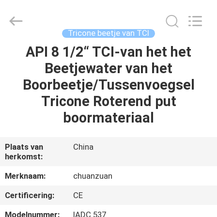
beetje
van
TCI
Leverancier.
Copyright
Tricone beetje van TCI
©
2018
-
API 8 1/2“ TCI-van het het
HUIS
2025
tcitriconebit.com.
Beetjewater van het
All
Rights
Reserved.
PRODUCTEN
Boorbeetje/Tussenvoegsel
Tricone Roterend put
ONGEVEER
boormateriaal
ONS
Plaats van
China
herkomst:
FABRIEKSREIS
Merknaam:
chuanzuan
KWALITEITSCONTROLE
Certificering:
CE
Modelnummer:
IADC 537