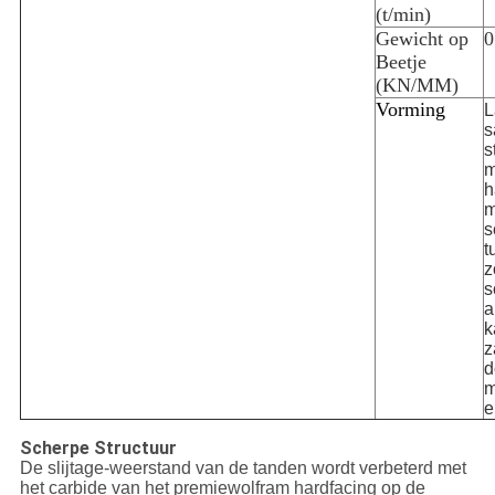
(t/min)
Gewicht op
0
Beetje
(KN/MM)
Vorming
L
s
s
m
h
m
s
t
z
s
a
k
z
d
m
e
Scherpe Structuur
De slijtage-weerstand van de tanden wordt verbeterd met
het carbide van het premiewolfram hardfacing op de