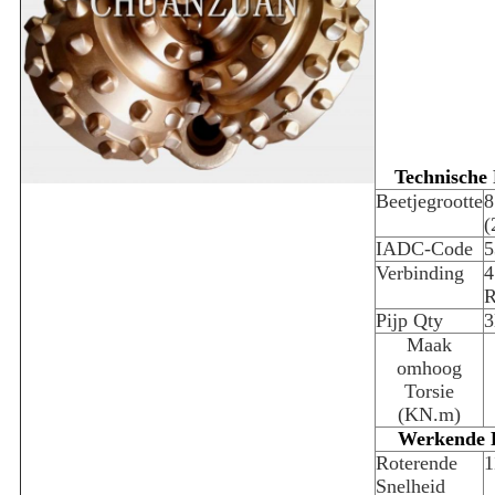
Technische
Beetjegrootte
8
(
IADC-Code
5
Verbinding
4
R
Pijp Qty
Maak
omhoog
Torsie
(KN.m)
Werkende 
Roterende
1
Snelheid