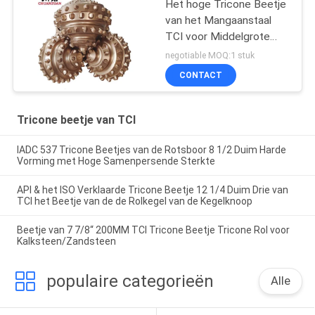
Het hoge Tricone Beetje
van het Mangaanstaal
TCI voor Middelgrote
Harde Vorming 17 1/2
negotiable MOQ:1 stuk
Duim
CONTACT
Tricone beetje van TCI
IADC 537 Tricone Beetjes van de Rotsboor 8 1/2 Duim Harde
Vorming met Hoge Samenpersende Sterkte
API & het ISO Verklaarde Tricone Beetje 12 1/4 Duim Drie van
TCI het Beetje van de de Rolkegel van de Kegelknoop
Beetje van 7 7/8“ 200MM TCI Tricone Beetje Tricone Rol voor
Kalksteen/Zandsteen
populaire categorieën
Alle