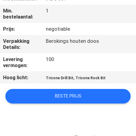
CONTACTEER
Min.
1
ONS
bestelaantal:
Prijs:
negotiable
VERZOEK
Verpakking
Berokings houten doos
OM
Details:
EEN
Levering
100
CITAAT
vermogen:
Hoog licht:
,
Tricone Drill Bit
Tricone Rock Bit
NIEUWS
BESTE PRIJS