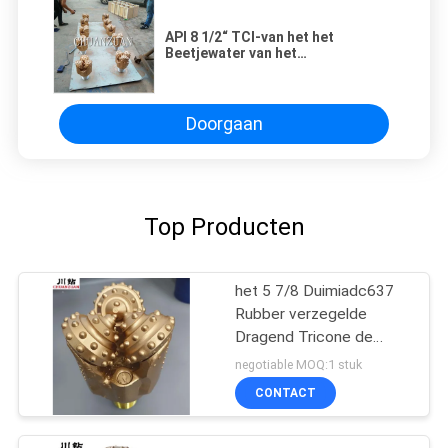
API 8 1/2“ TCI-van het het
Beetjewater van het
Boorbeetje/Tussenvoegsel
Tricone Roterend put
boormateriaal
Doorgaan
Top Producten
het 5 7/8 Duimiadc637
Rubber verzegelde
Dragend Tricone de
Rotsbeetje die van TCI
negotiable MOQ:1 stuk
voor Harde vorming goed
CONTACT
boren