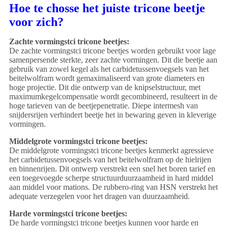
Hoe te chosse het juiste tricone beetje
voor zich?
Zachte vormingstci tricone beetjes:
De zachte vormingstci tricone beetjes worden gebruikt voor lage
samenpersende sterkte, zeer zachte vormingen. Dit die beetje aan
gebruik van zowel kegel als het carbidetussenvoegsels van het
beitelwolfram wordt gemaximaliseerd van grote diameters en
hoge projectie. Dit die ontwerp van de knipselstructuur, met
maximumkegelcompensatie wordt gecombineerd, resulteert in de
hoge tarieven van de beetjepenetratie. Diepe intermesh van
snijdersrijen verhindert beetje het in bewaring geven in kleverige
vormingen.
Middelgrote vormingstci tricone beetjes:
De middelgrote vormingstci tricone beetjes kenmerkt agressieve
het carbidetussenvoegsels van het beitelwolfram op de hielrijen
en binnenrijen. Dit ontwerp verstrekt een snel het boren tarief en
een toegevoegde scherpe structuurduurzaamheid in hard middel
aan middel voor mations. De rubbero-ring van HSN verstrekt het
adequate verzegelen voor het dragen van duurzaamheid.
Harde vormings
tci tricone beetjes:
De harde vormingstci tricone beetjes kunnen voor harde en