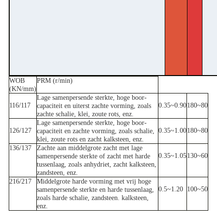
WOB
PRM (r/min)
(KN/mm)
Lage samenpersende sterkte, hoge boor-
116/117
0.35~0.90
180~80
capaciteit en uiterst zachte vorming, zoals
zachte schalie, klei, zoute rots, enz.
Lage samenpersende sterkte, hoge boor-
126/127
0.35~1.00
180~80
capaciteit en zachte vorming, zoals schalie,
klei, zoute rots en zacht kalksteen, enz.
136/137
Zachte aan middelgrote zacht met lage
0.35~1.05
130~60
samenpersende sterkte of zacht met harde
tussenlaag, zoals anhydriet, zacht kalksteen,
zandsteen, enz.
216/217
Middelgrote harde vorming met vrij hoge
0.5~1.20
100~50
samenpersende sterkte en harde tussenlaag,
zoals harde schalie, zandsteen. kalksteen,
enz.