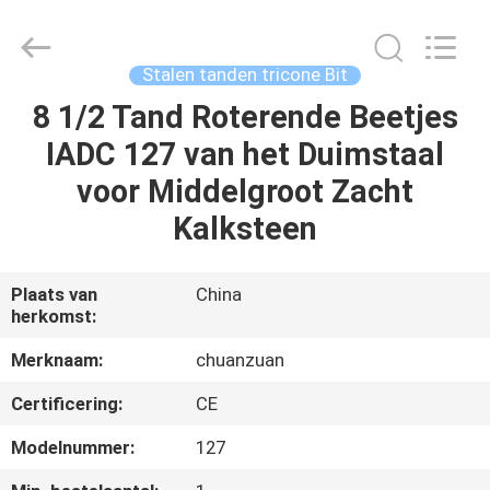
beetje
van
TCI
Leverancier.
Copyright
Stalen tanden tricone Bit
©
2018
-
8 1/2 Tand Roterende Beetjes
HUIS
2025
Hebei
IADC 127 van het Duimstaal
Yichuan
Drilling
Equipment
PRODUCTEN
voor Middelgroot Zacht
Manufacturing
Co.,
Ltd.
Kalksteen
All
Rights
ONGEVEER
Reserved.
ONS
Plaats van
China
herkomst:
FABRIEKSREIS
Merknaam:
chuanzuan
Certificering:
CE
KWALITEITSCONTROLE
Modelnummer:
127