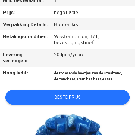
Min. bestelaantal:
1
CONTACTEER
ONS
Prijs:
negotiable
Verpakking Details:
Houten kist
NIEUWS
Betalingscondities:
Western Union, T/T,
bevestigingsbrief
VERZOEK
Levering
200pcs/years
OM
vermogen:
EEN
Hoog licht:
,
de roterende beetjes van de staaltand
de tandbeetje van het beetjestaal
CITAAT
BESTE PRIJS
SITEMAP
PRIVACY
POLICY