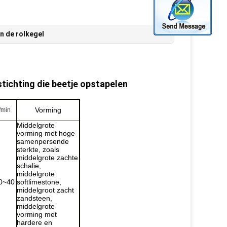
an de rolkegel
stichting die beetje opstapelen
Vorming
/min
Middelgrote
vorming met hoge
samenpersende
sterkte, zoals
middelgrote zachte
schalie,
middelgrote
0~40
softlimestone,
middelgroot zacht
zandsteen,
middelgrote
vorming met
hardere en