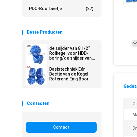
PDC-Boorbeetje
(27)
Beste Producten
de snijder van 8 1/2“
Rolkegel voor HDD-
boring/de snijder van
de boorkegel in
trenchless bouw
Basistechniek Één
Beetje van de Kegel
Roterend Enig Boor
Gedeta
Contacten
Gr
Ma
Contact
Dr