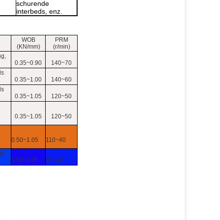
schurende
interbeds, enz.
WOB
PRM
(KN/mm)
(r/min)
ng,
0.35~0.90
140~70
ls
0.35~1.00
140~60
ls
0.35~1.05
120~50
0.35~1.05
120~50
0.50~1.05
110~40
g,
0.50~1.05
80~40