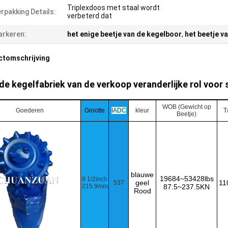
Triplexdoos met staal wordt
rpakking Details:
verbeterd dat
rkeren:
het enige beetje van de kegelboor
,
het beetje v
ctomschrijving
de kegelfabriek van de verkoop veranderlijke rol voor 
WOB (Gewicht op
Goederen
Grootte
IADC
kleur
T
Beetje)
blauwe
19684~53428lbs
8 1/2inch
geel
11
537
215.9mm
87.5~237.5KN
Rood