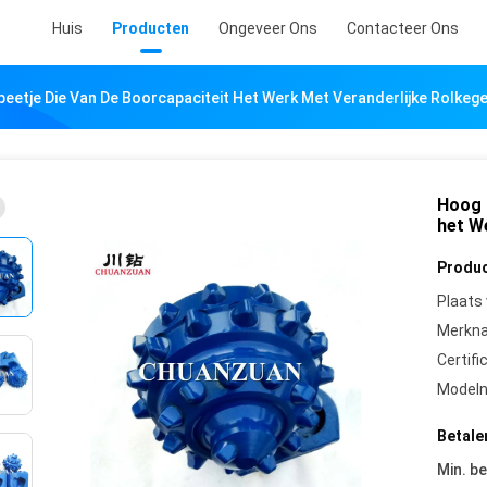
Huis
Producten
Ongeveer Ons
Contacteer Ons
eetje Die Van De Boorcapaciteit Het Werk Met Veranderlijke Rolkeg
Hoog 
het W
Produc
Plaats
Merkn
Certifi
Model
Betale
Min. be