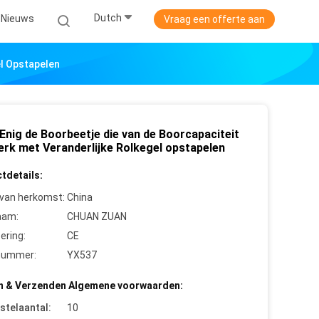
Dutch
Nieuws
Vraag een offerte aan
el Opstapelen
Enig de Boorbeetje die van de Boorcapaciteit
erk met Veranderlijke Rolkegel opstapelen
tdetails:
 van herkomst:
China
aam:
CHUAN ZUAN
cering:
CE
nummer:
YX537
n & Verzenden Algemene voorwaarden:
stelaantal:
10