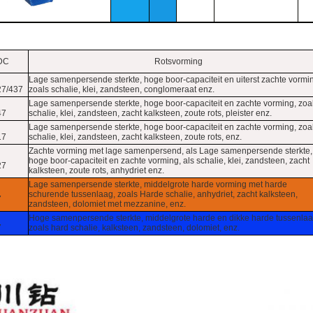
DC
Rotsvorming
Lage samenpersende sterkte, hoge boor-capaciteit en uiterst zachte vormi
27/437
zoals schalie, klei, zandsteen, conglomeraat enz.
Lage samenpersende sterkte, hoge boor-capaciteit en zachte vorming, zoa
47
schalie, klei, zandsteen, zacht kalksteen, zoute rots, pleister enz.
Lage samenpersende sterkte, hoge boor-capaciteit en zachte vorming, zoa
17
schalie, klei, zandsteen, zacht kalksteen, zoute rots, enz.
Zachte vorming met lage samenpersend, als Lage samenpersende sterkte,
hoge boor-capaciteit en zachte vorming, als schalie, klei, zandsteen, zacht
27
kalksteen, zoute rots, anhydriet enz.
Lage samenpersende sterkte, middelgrote harde vorming met harde
schurende tussenlaag, zoals Harde schalie, anhydriet, zacht kalksteen,
7
zandsteen, dolomiet met mezzanine, enz.
Hoge samenpersende sterkte, middelgrote harde en dikke harde tussenlaa
7
zoals hard schalie, kalksteen, zandsteen, dolomiet, enz.