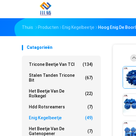
Thuis
Producten
Enig Kegelbeetje
Hoog Enig De Boorb
Catagorieën
Tricone Beetje Van TCI
(134)
Stalen Tanden Tricone
(67)
Bit
Het Beetje Van De
(22)
Rolkegel
Hdd Rotsreamers
(7)
Enig Kegelbeetje
(49)
Het Beetje Van De
(7)
Gatenopener