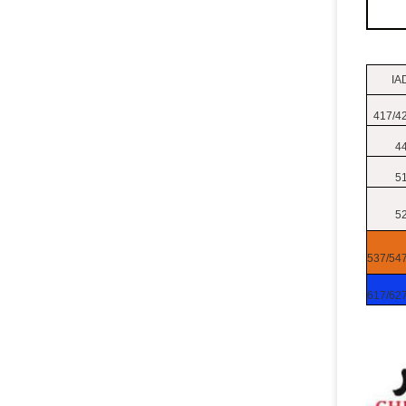
IA
417/4
4
5
5
537/54
617/62