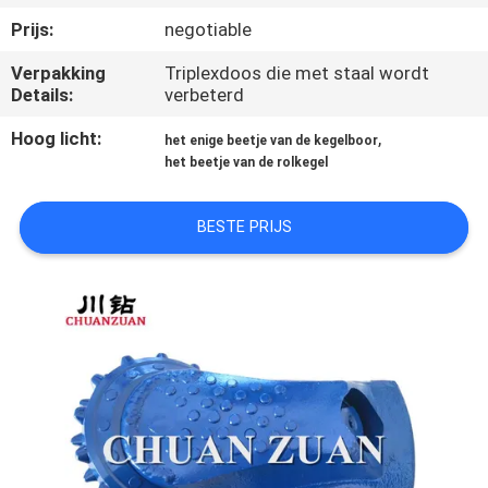
CONTACTEER
Prijs:
negotiable
ONS
Verpakking
Triplexdoos die met staal wordt
Details:
verbeterd
VERZOEK
Hoog licht:
,
het enige beetje van de kegelboor
OM
het beetje van de rolkegel
EEN
CITAAT
BESTE PRIJS
NIEUWS