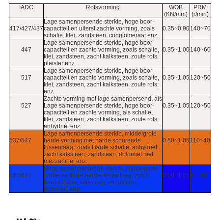
IADC
Rotsvorming
WOB
PRM
(KN/mm)
(r/min)
Lage samenpersende sterkte, hoge boor-
417/427/437
capaciteit en uiterst zachte vorming, zoals
0.35~0.90
140~70
schalie, klei, zandsteen, conglomeraat enz.
Lage samenpersende sterkte, hoge boor-
447
capaciteit en zachte vorming, zoals schalie,
0.35~1.00
140~60
klei, zandsteen, zacht kalksteen, zoute rots,
pleister enz.
Lage samenpersende sterkte, hoge boor-
517
capaciteit en zachte vorming, zoals schalie,
0.35~1.05
120~50
klei, zandsteen, zacht kalksteen, zoute rots,
enz.
Zachte vorming met lage samenpersend, als
527
Lage samenpersende sterkte, hoge boor-
0.35~1.05
120~50
capaciteit en zachte vorming, als schalie,
klei, zandsteen, zacht kalksteen, zoute rots,
anhydriet enz.
Lage samenpersende sterkte, middelgrote
537/547
harde vorming met harde schurende
0.50~1.05
110~40
tussenlaag, zoals Harde schalie, anhydriet,
zacht kalksteen, zandsteen, dolomiet met
mezzanine, enz.
Hoge samenpersende sterkte, middelgrote
617/627
harde en dikke harde tussenlaag, zoals
0.50~1.05
80~40
hard schalie, kalksteen, zandsteen,
dolomiet, enz.