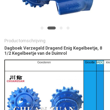
Productomschrijving
Dagboek Verzegeld Dragend Enig Kegelbeetje, 8
1/2 Kegelbeetje van de Duimrol
Goederen
Grootte
IADC
kl