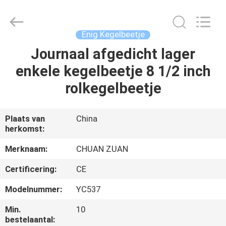
beetje
van
TCI
Leverancier.
Copyright
Enig Kegelbeetje
©
2018
-
Journaal afgedicht lager
HUIS
2025
tcitriconebit.com.
enkele kegelbeetje 8 1/2 inch
All
Rights
Reserved.
PRODUCTEN
rolkegelbeetje
ONGEVEER
Plaats van
China
herkomst:
ONS
Merknaam:
CHUAN ZUAN
FABRIEKSREIS
Certificering:
CE
Modelnummer:
YC537
KWALITEITSCONTROLE
Min.
10
bestelaantal: