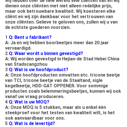
Wij hebben over de hele wereld vele cliënten van en wij
dienen onze cliënten met niet alleen redelijke prijs,
maar ook betrouwbare kwaliteit. Wij koesteren elke
cliënt en wij zijn dankbaar voor het vertrouwen van
onze cliënten. Gelieve te geloven ons, zullen wij u van
de echtste goederen voorzien.
1
Q: Bent u fabrikant?
A: Ja en wij hebben boorbeetjes meer dan 20 jaar
vervaardigd.
2
Q: Waar wordt u binnen gevestigd?
A: Wij worden gevestigd in Hejian-de Stad Hebei China
van Stadscangzhou
3
Q: Wat is uw hoofdproduct?
A: Onze hoofdproducten omvatten etc. tricone beetje
van TCI, tricone beetje van de Staaltand, sigle
kegelbeetje, HDD-GAT OPPENER. Voor sommige
producten zoals belemmeringsbeetjes, kunnen wij ook
vanaf uw vraag produceren.
4
Q: Wat is uw MOQ?
A: Onze MOQ is 5 stukken, maar als u enkel één
steekproef voor het testen van kwaliteit wilt, is het
ook aanvaardbaar voor ons.
5
Q: Wat is de levertijd?