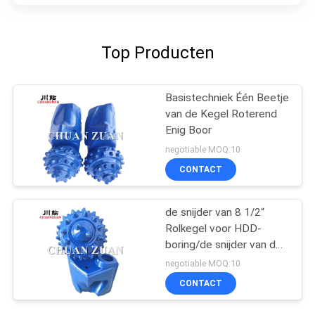
Top Producten
Basistechniek Één Beetje
van de Kegel Roterend
Enig Boor
negotiable MOQ:10
CONTACT
de snijder van 8 1/2“
Rolkegel voor HDD-
boring/de snijder van de
boorkegel in trenchless
negotiable MOQ:10
bouw
CONTACT