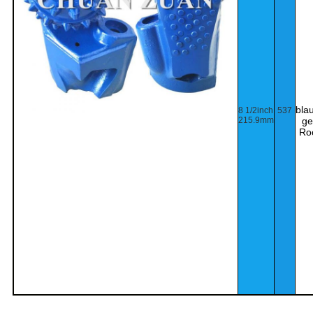
bla
8 1/2inch
537
215.9mm
ge
Ro