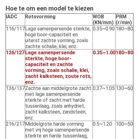
Hoe te om een model te kiezen
IADC
Rotsvorming
WOB
PRM
(KN/mm)
(r/min)
116/117
Lage samenpersende sterkte,
0.35~0.90
180~80
hoge boor-capaciteit en
uiterst zachte vorming, zoals
zachte schalie, klei, enz.
126/127
Lage samenpersende
0.35~1.00
180~80
sterkte, hoge boor-
capaciteit en zachte
vorming, zoals schalie, klei,
zacht kalksteen, zoute rots,
enz.
136/137
Zachte aan middelgrote zacht
0.37~1.05
130~60
met lage samenpersende
sterkte of zacht met harde
tussenlaag, zoals anhydriet,
zacht kalksteen, zandsteen,
enz.
216/217
Middelgrote harde vorming
0.5~1.20
100~50
met vrij hoge samenpersende
sterkte en harde tussenlaag,