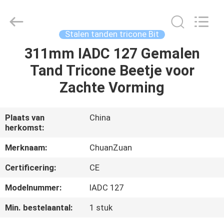
beetje
van
TCI
Leverancier.
Copyright
Stalen tanden tricone Bit
©
2018
-
311mm IADC 127 Gemalen
HUIS
2025
tcitriconebit.com.
Tand Tricone Beetje voor
All
Rights
Reserved.
PRODUCTEN
Zachte Vorming
ONGEVEER
Plaats van
China
herkomst:
ONS
Merknaam:
ChuanZuan
FABRIEKSREIS
Certificering:
CE
Modelnummer:
IADC 127
KWALITEITSCONTROLE
Min. bestelaantal:
1 stuk