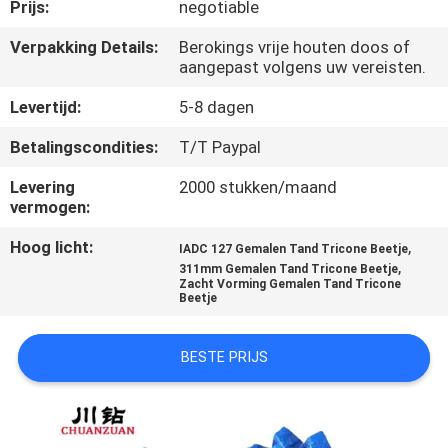
CONTACTEER
Prijs:
negotiable
ONS
Verpakking Details:
Berokings vrije houten doos of
aangepast volgens uw vereisten.
VERZOEK
Levertijd:
5-8 dagen
OM
Betalingscondities:
T/T Paypal
EEN
Levering
2000 stukken/maand
CITAAT
vermogen:
Hoog licht:
,
IADC 127 Gemalen Tand Tricone Beetje
,
NIEUWS
311mm Gemalen Tand Tricone Beetje
Zacht Vorming Gemalen Tand Tricone
Beetje
BESTE PRIJS