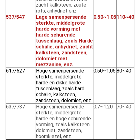
zacht kalksteen, zoute
rots, anhydriet enz.
537/547
Lage samenpersende
0.50~1.05
110~40
sterkte, middelgrote
harde vorming met
harde schurende
tussenlaag, zoals Harde
schalie, anhydriet, zacht
kalksteen, zandsteen,
dolomiet met
mezzanine, enz.
617/627
Hoge samenpersende
0.50~1.05
80~40
sterkte, middelgrote
harde en dikke harde
tussenlaag, zoals hard
schalie, kalksteen,
zandsteen, dolomiet, enz.
637/737
Hoge samenpersende
0.7~1.20
70~40
sterkte, middelgrote
harde en hoge schurende
vorming, zoals kalksteen,
dolomiet, zandsteen,
hoornkiezel, enz.