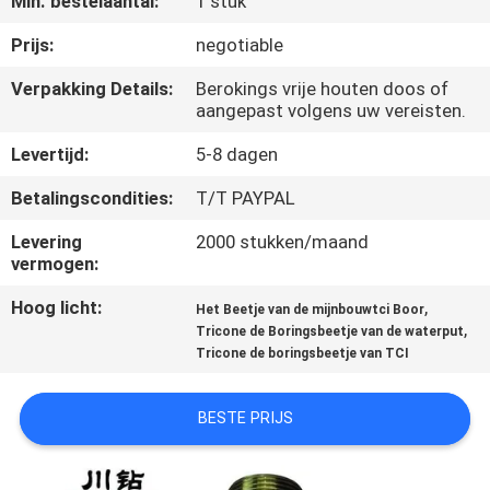
Min. bestelaantal:
1 stuk
CONTACTEER
ONS
Prijs:
negotiable
Verpakking Details:
Berokings vrije houten doos of
aangepast volgens uw vereisten.
VERZOEK
OM
Levertijd:
5-8 dagen
EEN
Betalingscondities:
T/T PAYPAL
CITAAT
Levering
2000 stukken/maand
vermogen:
NIEUWS
Hoog licht:
,
Het Beetje van de mijnbouwtci Boor
,
Tricone de Boringsbeetje van de waterput
Tricone de boringsbeetje van TCI
BESTE PRIJS