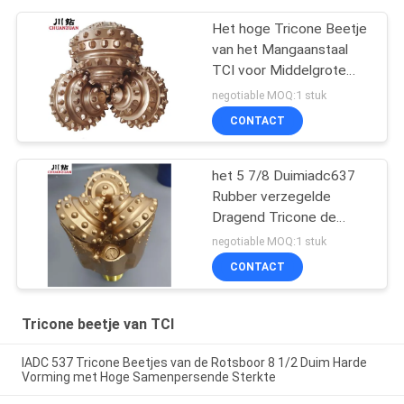
Het hoge Tricone Beetje
van het Mangaanstaal
TCI voor Middelgrote
Harde Vorming 17 1/2
negotiable MOQ:1 stuk
Duim
CONTACT
het 5 7/8 Duimiadc637
Rubber verzegelde
Dragend Tricone de
Rotsbeetje die van TCI
negotiable MOQ:1 stuk
voor Harde vorming goed
CONTACT
boren
Tricone beetje van TCI
IADC 537 Tricone Beetjes van de Rotsboor 8 1/2 Duim Harde
Vorming met Hoge Samenpersende Sterkte