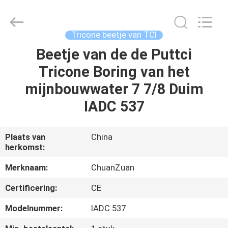
beetje
van
TCI
Leverancier.
Copyright
Tricone beetje van TCI
©
2018
-
Beetje van de de Puttci
HUIS
2025
tcitriconebit.com.
Tricone Boring van het
All
Rights
Reserved.
PRODUCTEN
mijnbouwwater 7 7/8 Duim
IADC 537
ONGEVEER
ONS
Plaats van
China
herkomst:
FABRIEKSREIS
Merknaam:
ChuanZuan
Certificering:
CE
KWALITEITSCONTROLE
Modelnummer:
IADC 537