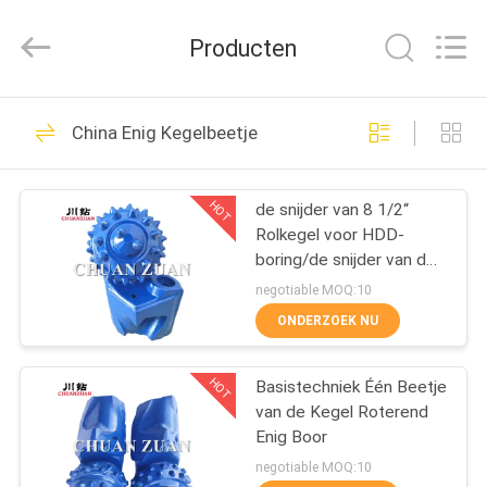
beetje
van
TCI
Producten
Leverancier.
Copyright
©
2018
-
HUIS
136
2025
tcitriconebit.com.
China Enig Kegelbeetje
All
Tricone beetje van
Rights
Reserved.
PRODUCTEN
TCI
HOT
de snijder van 8 1/2“
Rolkegel voor HDD-
ONGEVEER
boring/de snijder van de
ONS
boorkegel in trenchless
negotiable MOQ:10
bouw
ONDERZOEK NU
67
FABRIEKSREIS
Stalen tanden
HOT
Basistechniek Één Beetje
van de Kegel Roterend
KWALITEITSCONTROLE
tricone Bit
Enig Boor
negotiable MOQ:10