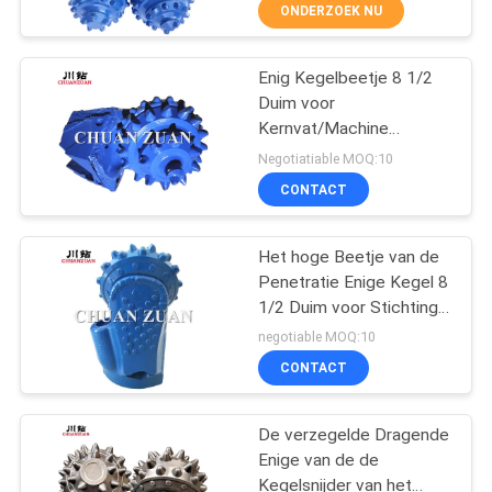
CONTACTEER
ONDERZOEK NU
ONS
Enig Kegelbeetje 8 1/2
23
Duim voor
VERZOEK
Kernvat/Machine
het beetje van de
OM
opstapelen die
Negotiatiable MOQ:10
rolkegel
EEN
CONTACT
CITAAT
Het hoge Beetje van de
Penetratie Enige Kegel 8
NIEUWS
1/2 Duim voor Stichting
7
die Machines opstapelen
negotiable MOQ:10
CONTACT
hdd rotsreamers
De verzegelde Dragende
Enige van de de
Kegelsnijder van het