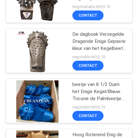
Kegelbeetje Verbeterde
Negotiatiable MOQ:10
Tweede Generatie
CONTACT
51
De dagboek Verzegelde
Enig Kegelbeetje
Dragende Enige Gepaste
kleur van het Kegelbeetje
met Verzegeld Lager
negotiable MOQ:10
CONTACT
beetje van 8 1/2 Duim
7
het Enige Kegel/Blauw
Het Beetje van de
Tricone de Palmbeetje
van Kegelsnijders met
negotiable MOQ:10
gatenopener
Gepaste kleur
CONTACT
Hoog Roterend Enig de