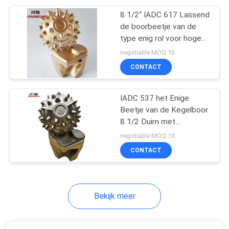
8 1/2“ IADC 617 Lassend
de boorbeetje van de
type enig rol voor hoge
samenpersende sterkte
negotiable MOQ:10
CONTACT
IADC 537 het Enige
Beetje van de Kegelboor
8 1/2 Duim met
Verzegeld Lager
negotiable MOQ:10
CONTACT
Bekijk meer