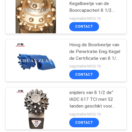
Kegelbeetje van de
Boorcapaciteit 8 1/2
27
Duim voor Trenchless-
negotiable MOQ:10
Techniek
CONTACT
PDC-Boorbeetje
Hoog de Boorbeetje van
de Penetratie Enig Kegel
de Certificatie van 8 1/2
Duimce
negotiable MOQ:10
CONTACT
snijders van 8 1/2 de“
IADC 617 TCI met 52
tanden geschikt voor
stapelstichting
negotiable MOQ:10
CONTACT