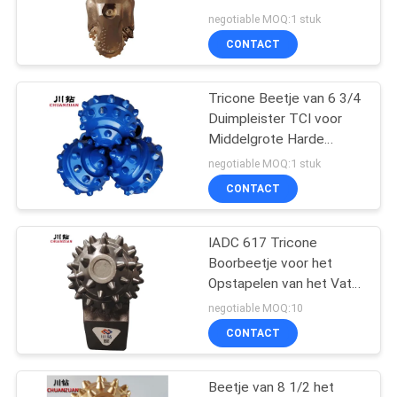
Rots
negotiable MOQ:1 stuk
CONTACT
54
Tricone Beetje van 6 3/4
Enig Kegelbeetje
Duimpleister TCI voor
Middelgrote Harde
Vorming
negotiable MOQ:1 stuk
CONTACT
IADC 617 Tricone
7
Boorbeetje voor het
Het Beetje van de
Opstapelen van het Vat
van de Projectkern
negotiable MOQ:10
gatenopener
CONTACT
Beetje van 8 1/2 het