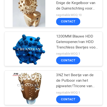
Enige de Kegelboor van
de Duimstichting voor
27
zich het Opstapelen
negotiable MOQ:10
CONTACT
PDC-Boorbeetje
1200MM Blauwe HDD
Gatenopener/van HDD
Trenchless Beetjes voor
Boringsput
negotiable MOQ:1
CONTACT
3NZ het Beetje van de
de Putboor van het
pijpwater/Tricone van
het de Oliegas van het
negotiable MOQ:1
Rotsbeetje
CONTACT
Boormateriaal