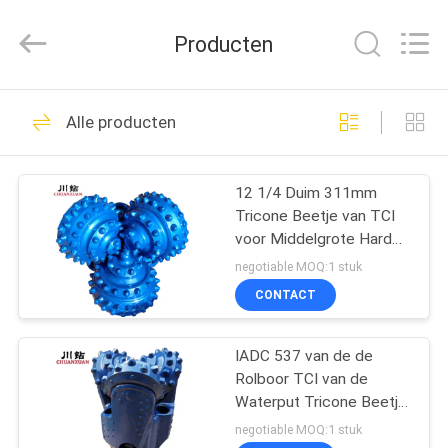
beetje
van
TCI
Producten
Leverancier.
Copyright
©
2018
-
HUIS
134
2025
tcitriconebit.com.
Alle producten
All
Tricone beetje van
Rights
Reserved.
PRODUCTEN
TCI
12 1/4 Duim 311mm
Tricone Beetje van TCI
ONGEVEER
voor Middelgrote Harde
ONS
Vorming
negotiable MOQ:1 stuk
CONTACT
67
FABRIEKSREIS
Stalen tanden
IADC 537 van de de
Rolboor TCI van de
KWALITEITSCONTROLE
tricone Bit
Waterput Tricone Beetje
5 7/8 Duim
negotiable MOQ:1 stuk