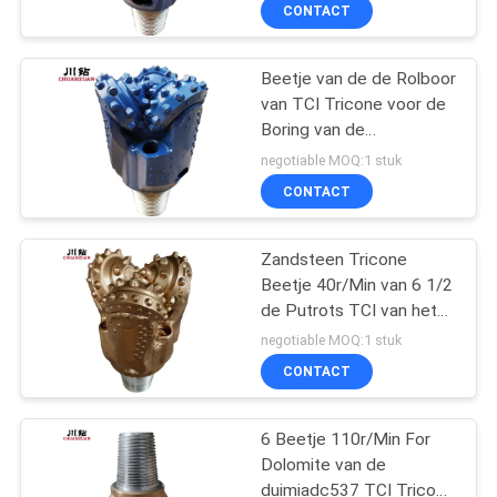
CONTACTEER
CONTACT
ONS
Beetje van de de Rolboor
22
van TCI Tricone voor de
VERZOEK
Boring van de
het beetje van de
OM
Wateroliebron
negotiable MOQ:1 stuk
rolkegel
EEN
CONTACT
CITAAT
Zandsteen Tricone
Beetje 40r/Min van 6 1/2
NIEUWS
de Putrots TCI van het
7
Duimwater
negotiable MOQ:1 stuk
CONTACT
hdd rotsreamers
6 Beetje 110r/Min For
Dolomite van de
duimiadc537 TCI Tricone