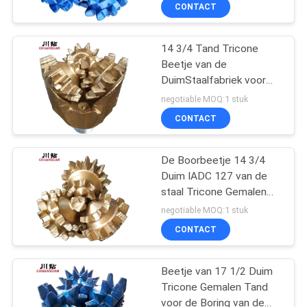
Zachte Vorming
CONTACTEER
CONTACT
ONS
14 3/4 Tand Tricone
23
Beetje van de
NIEUWS
DuimStaalfabriek voor
het beetje van de
Zachte Vorming
negotiable MOQ:1 stuk
rolkegel
VERZOEK
CONTACT
OM
EEN
De Boorbeetje 14 3/4
Duim IADC 127 van de
CITAAT
staal Tricone Gemalen
7
Tand voor Oliebron
negotiable MOQ:1 stuk
SITEMAP
CONTACT
hdd rotsreamers
PRIVACY
Beetje van 17 1/2 Duim
Tricone Gemalen Tand
POLICY
voor de Boring van de