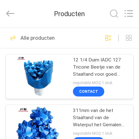
Yichuan
Drilling
Equipment
Producten
Manufacturing
Co.,
Ltd.
All
HUIS
Rights
136
Reserved.
Alle producten
Tricone beetje van
PRODUCTEN
TCI
12 1/4 Duim IADC 127
Tricone Beetje van de
ONGEVEER
Staaltand voor goed
ONS
Driling
negotiable MOQ:1 stuk
CONTACT
67
FABRIEKSREIS
Stalen tanden
311mm van de het
Staaltand van de
KWALITEITSCONTROLE
tricone Bit
Waterput het Gemalen
Tricone Beetje voor
negotiable MOQ:1 stuk