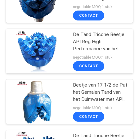
Waterput
negotiable MOQ:1 stuk
CONTACT
51
De Tand Tricone Beetje
Enig Kegelbeetje
API Reg High
Performance van het
oliebron Boorstaal
negotiable MOQ:1 stuk
CONTACT
Beetje van 17 1/2 de Put
7
het Gemalen Tand van
Het Beetje van de
het Duimwater met API
Standard
negotiable MOQ:1 stuk
gatenopener
CONTACT
De Tand Tricone Beetje