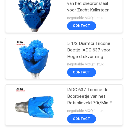
van het oliebronstaal
voor Zacht Kalksteen
27
negotiable MOQ:1 stuk
CONTACT
PDC-Boorbeetje
5 1/2 Duimtci Tricone
Beetje IADC 637 voor
Hoge drukvorming
negotiable MOQ:1 stuk
CONTACT
IADC 637 Tricone de
Boorbeetje van het
Rotsolieveld 70r/Min For
Dolomite Sandstone
negotiable MOQ:1 stuk
CONTACT