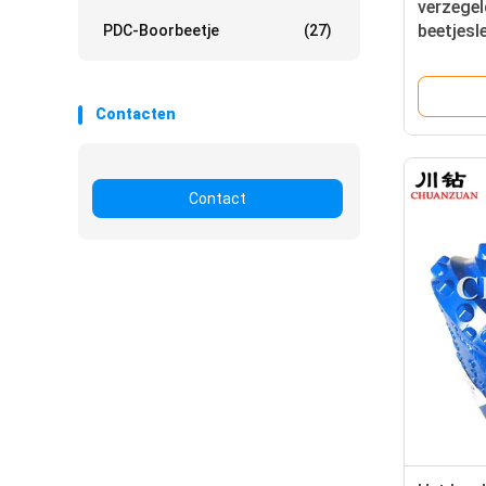
verzegel
beetjesl
PDC-Boorbeetje
(27)
215.9mm 
TCI-beet
boring v
Contacten
Contact