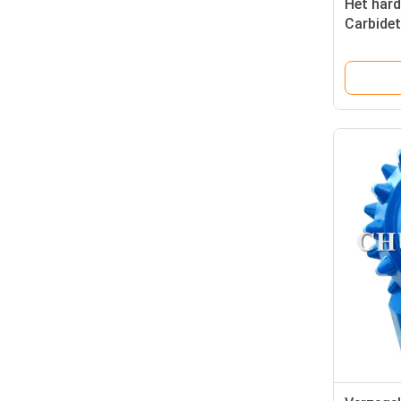
Het hard
Carbide
Vorming
IADC537 