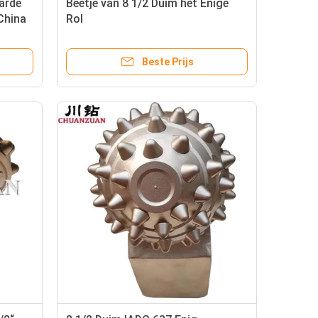
Harde
Beetje van 8 1/2 Duim het Enige
China
Rol
het
Beste Prijs