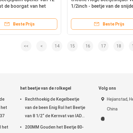
ut de boorgat van het
1/2inch - beetje van de snijd
er
tricone plam van de
kwaliteitskegel voor zich he
Beste Prijs
Beste Prijs
opstapelen
<<
<
14
15
16
17
18
het beetje van de rolkegel
Volg ons
 de
Rechthoekig de Kegelbeetje
Hejianstad, H
 het
van de been Enig Rol het Beetje
China
537
van 8 1/2“ de Kernvat van IADC
537 voor Roterende Boring
I het
200MM Gouden het Beetje 80-