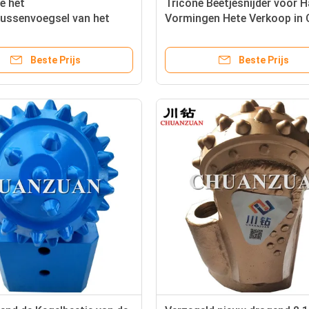
e het
Tricone Beetjesnijder voor 
tussenvoegsel van het
Vormingen Hete Verkoop in 
swolfram beet 8 1/2“
het Verzegelde Dragen voor 
voor Waterput/Olieveld
Opstapelen van het Boren
Beste Prijs
Beste Prijs