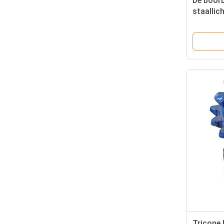
De boorb
staallic
boorkle
Tricone 