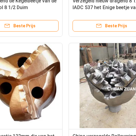
end de Kegelbeetje van de
Verzegeld nieuw dragend 8 1
l 8 1/2 Duim
IADC 537 het Enige beetje v
rolkegels voor zich het ops
Beste Prijs
Beste Prijs