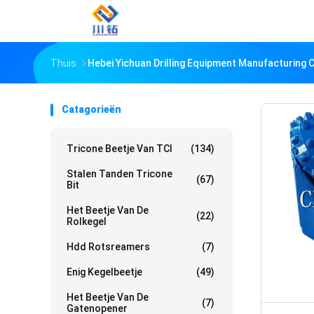
Thuis
Hebei Yichuan Drilling Equipment Manufacturing C
Catagorieën
Tricone Beetje Van TCI
(134)
Stalen Tanden Tricone
(67)
Bit
Het Beetje Van De
(22)
Rolkegel
Hdd Rotsreamers
(7)
Enig Kegelbeetje
(49)
Het Beetje Van De
(7)
Gatenopener