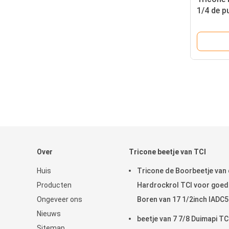
1/4 de p
duimwat
Over
Tricone beetje van TCI
Huis
Tricone de Boorbeetje van
Producten
Hardrockrol TCI voor goed
Ongeveer ons
Boren van 17 1/2inch IADC
Nieuws
beetje van 7 7/8 Duimapi TC
Sitemap