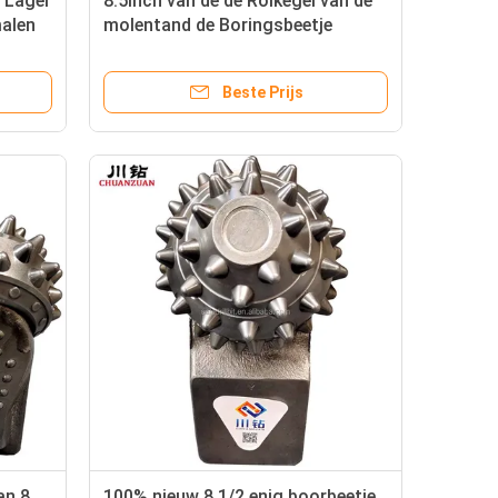
g Lager
8.5inch van de de Rolkegel van de
alen
molentand de Boringsbeetje
Beschikbaar bij Voorraad
Beste Prijs
an 8
100% nieuw 8 1/2 enig boorbeetje