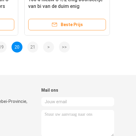
ers
van bi van de duim enig
kegel/tricone beetje plam voor het
t
Opstapelen van het boren
Beste Prijs
19
20
21
>
>>
Mail ons
ebei-Provincie,