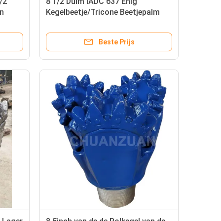
/2“
8 1/2 Duim IADC 637 Enig
an
Kegelbeetje/Tricone Beetjepalm
tapelen
voor HDD-Gatenopener
Beste Prijs