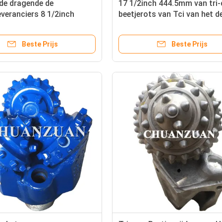
de dragende de
17 1/2inch 444.5mm van tri
everanciers 8 1/2inch
beetjerots van Tci van het d
van de tci tricone boring
rolbeetje beetje van de tci t
je van de tand tricone
roterende boor
Beste Prijs
Beste Prijs
oor rots